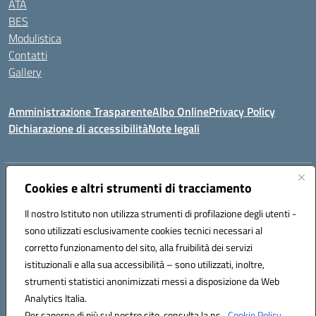
ATA
BES
Modulistica
Contatti
Gallery
Amministrazione Trasparente
Albo Online
Privacy Policy
Dichiarazione di accessibilità
Note legali
Indirizzo:
Via Coniugi Crigna – Cap. 89861 – Tropea (VV)
Cookies e altri strumenti di tracciamento
Centralino:
0963666418
Email:
vvic82200d@istruzione.it
Posta elettronica certificata (PEC):
Il nostro Istituto non utilizza strumenti di profilazione degli utenti -
vvic82200d@pec.istruzione.it
sono utilizzati esclusivamente cookies tecnici necessari al
Codice fiscale: 96012410799
corretto funzionamento del sito, alla fruibilità dei servizi
Codice meccanografico:
VVIC82200D
istituzionali e alla sua accessibilità – sono utilizzati, inoltre,
Codice Indice delle Pubbliche Amministrazioni (IPA): istsc_vvic82200d
strumenti statistici anonimizzati messi a disposizione da Web
Codice unico di fatturazione (CUF): UFUKAE
Analytics Italia.
Per saperne di più sul nostro sito, consulta la ns.
Cookie Policy.