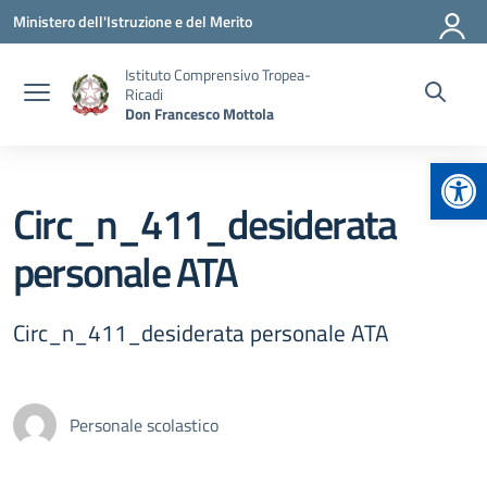
Vai ai contenuti
Vai al menu di navigazione
Vai al footer
Ministero dell'Istruzione e del Merito
Istituto Comprensivo Tropea-
Ricadi
Don Francesco Mottola
Apr
Circ_n_411_desiderata
personale ATA
Circ_n_411_desiderata personale ATA
Personale scolastico