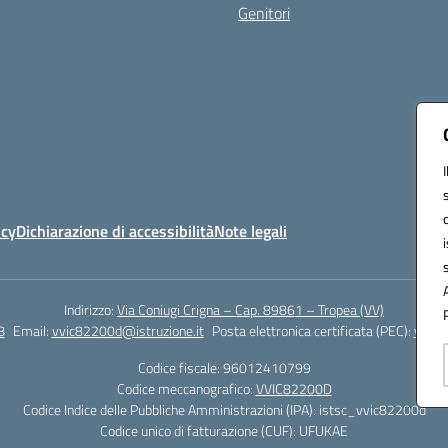
Genitori
icy
Dichiarazione di accessibilità
Note legali
Indirizzo:
Via Coniugi Crigna – Cap. 89861 – Tropea (VV)
8
Email:
vvic82200d@istruzione.it
Posta elettronica certificata (PEC):
vvic8
Codice fiscale: 96012410799
Codice meccanografico:
VVIC82200D
Codice Indice delle Pubbliche Amministrazioni (IPA): istsc_vvic82200d
Codice unico di fatturazione (CUF): UFUKAE