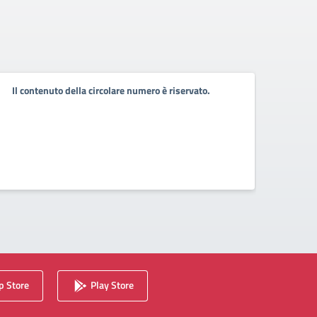
Il contenuto della circolare numero è riservato.
Il co
 Store
Play Store