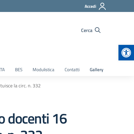
Accedi
Cerca
Apr
TA
BES
Modulistica
Contatti
Gallery
isce la circ. n. 332
o docenti 16