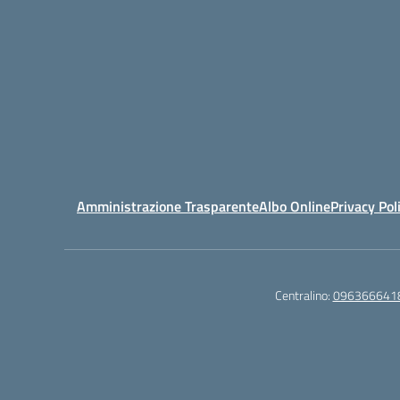
Amministrazione Trasparente
Albo Online
Privacy Pol
Centralino:
096366641