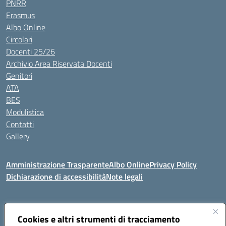
PNRR
Erasmus
Albo Online
Circolari
Docenti 25/26
Archivio Area Riservata Docenti
Genitori
ATA
BES
Modulistica
Contatti
Gallery
Amministrazione Trasparente
Albo Online
Privacy Policy
Dichiarazione di accessibilità
Note legali
Indirizzo:
Via Coniugi Crigna – Cap. 89861 – Tropea (VV)
Cookies e altri strumenti di tracciamento