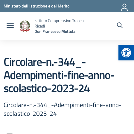
Vai ai contenuti
Vai al menu di navigazione
Vai al footer
Ministero dell'Istruzione e del Merito
Istituto Comprensivo Tropea-
Ricadi
Don Francesco Mottola
Apr
Circolare-n.-344_-
Adempimenti-fine-anno-
scolastico-2023-24
Circolare-n.-344_-Adempimenti-fine-anno-
scolastico-2023-24