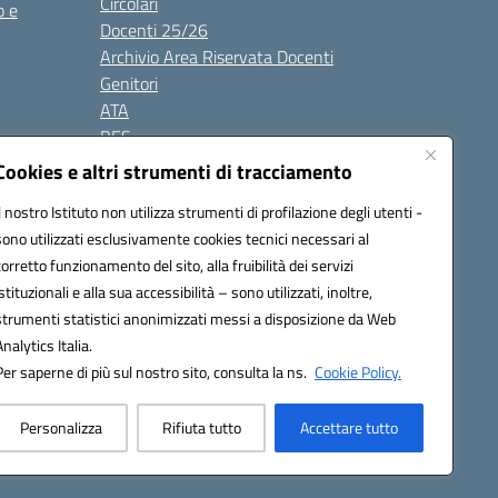
Circolari
o e
Docenti 25/26
Archivio Area Riservata Docenti
Genitori
ATA
BES
Modulistica
Cookies e altri strumenti di tracciamento
Contatti
Il nostro Istituto non utilizza strumenti di profilazione degli utenti -
Gallery
sono utilizzati esclusivamente cookies tecnici necessari al
corretto funzionamento del sito, alla fruibilità dei servizi
istituzionali e alla sua accessibilità – sono utilizzati, inoltre,
strumenti statistici anonimizzati messi a disposizione da Web
Analytics Italia.
Per saperne di più sul nostro sito, consulta la ns.
Cookie Policy.
2200d@pec.istruzione.it
Personalizza
Rifiuta tutto
Accettare tutto