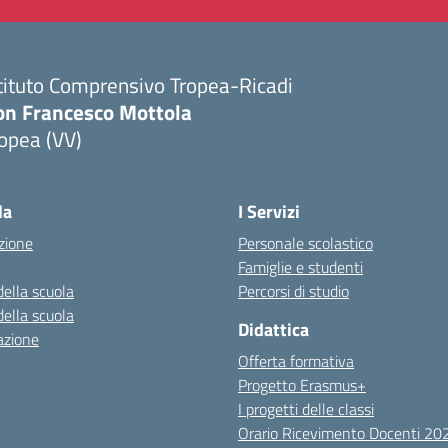
tituto Comprensivo Tropea-Ricadi
on Francesco Mottola
opea (VV)
Visita la pagina iniziale della scuola
la
I Servizi
zione
Personale scolastico
Famiglie e studenti
della scuola
Percorsi di studio
della scuola
Didattica
azione
Offerta formativa
Progetto Erasmus+
I progetti delle classi
Orario Ricevimento Docenti 2