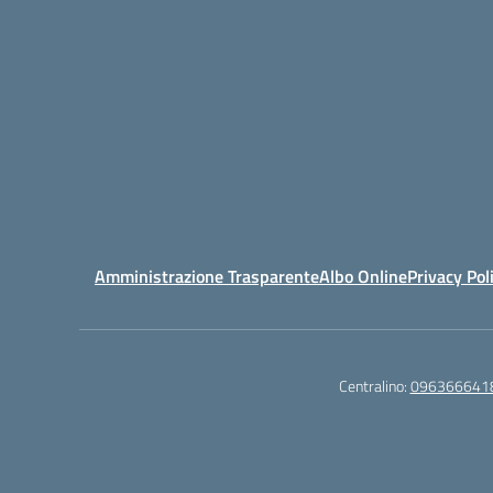
Amministrazione Trasparente
Albo Online
Privacy Pol
Centralino:
096366641