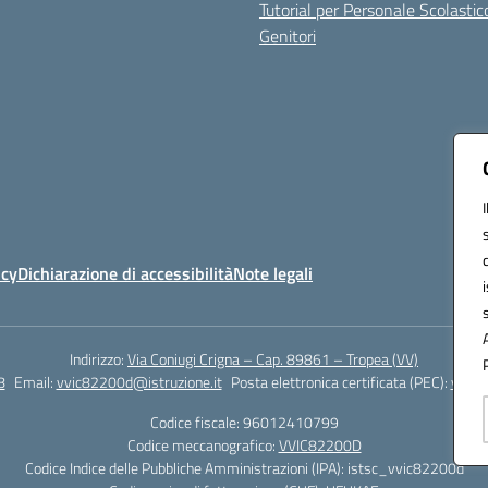
Tutorial per Personale Scolastic
Genitori
icy
Dichiarazione di accessibilità
Note legali
Indirizzo:
Via Coniugi Crigna – Cap. 89861 – Tropea (VV)
8
Email:
vvic82200d@istruzione.it
Posta elettronica certificata (PEC):
vvic8
Codice fiscale: 96012410799
Codice meccanografico:
VVIC82200D
Codice Indice delle Pubbliche Amministrazioni (IPA): istsc_vvic82200d