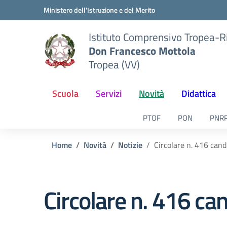
Vai ai contenuti
Vai al menu di navigazione
Vai al footer
Ministero dell'Istruzione e del Merito
Istituto Comprensivo Tropea-R
Don Francesco Mottola
Tropea (VV)
Scuola
Servizi
Novità
Didattica
PTOF
PON
PNR
Home
Novità
Notizie
Circolare n. 416 can
Circolare n. 416 c