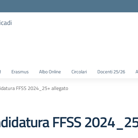
icadi
R
Erasmus
Albo Online
Circolari
Docenti 25/26
A
didatura FFSS 2024_25+ allegato
andidatura FFSS 2024_25