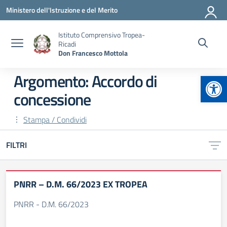
Vai ai contenuti
Vai al menu di navigazione
Vai al footer
Ministero dell'Istruzione e del Merito
Istituto Comprensivo Tropea-
Ricadi
Don Francesco Mottola
Apr
Argomento: Accordo di
concessione
Stampa / Condividi
FILTRI
PNRR – D.M. 66/2023 EX TROPEA
PNRR - D.M. 66/2023