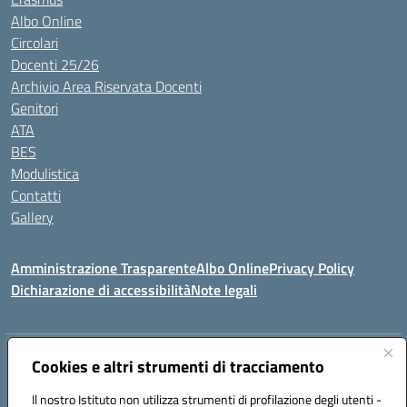
Albo Online
Circolari
Docenti 25/26
Archivio Area Riservata Docenti
Genitori
ATA
BES
Modulistica
Contatti
Gallery
Amministrazione Trasparente
Albo Online
Privacy Policy
Dichiarazione di accessibilità
Note legali
Indirizzo:
Via Coniugi Crigna – Cap. 89861 – Tropea (VV)
Cookies e altri strumenti di tracciamento
Centralino:
0963666418
Email:
vvic82200d@istruzione.it
Posta elettronica certificata (PEC):
Il nostro Istituto non utilizza strumenti di profilazione degli utenti -
vvic82200d@pec.istruzione.it