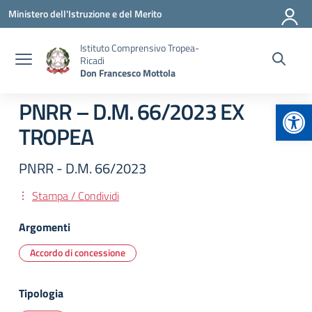
Vai ai contenuti
Vai al menu di navigazione
Vai al footer
Ministero dell'Istruzione e del Merito
Istituto Comprensivo Tropea-
Ricadi
Don Francesco Mottola
Apr
PNRR – D.M. 66/2023 EX
TROPEA
PNRR - D.M. 66/2023
Stampa / Condividi
Argomenti
Accordo di concessione
Tipologia