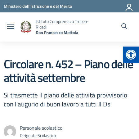
Vai ai contenuti
Vai al menu di navigazione
Vai al footer
Ministero dell'Istruzione e del Merito
Istituto Comprensivo Tropea-
Ricadi
Don Francesco Mottola
Apr
Circolare n. 452 – Piano delle
attività settembre
Si trasmette il piano delle attività provvisorio
con l'augurio di buon lavoro a tutti Il Ds
Personale scolastico
Dirigente Scolastico