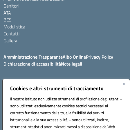
Genitori
ATA
BES
Modulistica
Contatti
Gallery
Amministrazione Trasparente
Albo Online
Privacy Policy
Dichiarazione di accessibilità
Note legali
Indirizzo:
Via Coniugi Crigna – Cap. 89861 – Tropea (VV)
Cookies e altri strumenti di tracciamento
Centralino:
0963666418
Email:
vvic82200d@istruzione.it
Posta elettronica certificata (PEC):
Il nostro Istituto non utilizza strumenti di profilazione degli utenti -
vvic82200d@pec.istruzione.it
sono utilizzati esclusivamente cookies tecnici necessari al
Codice fiscale: 96012410799
corretto funzionamento del sito, alla fruibilità dei servizi
Codice meccanografico:
VVIC82200D
istituzionali e alla sua accessibilità – sono utilizzati, inoltre,
Codice Indice delle Pubbliche Amministrazioni (IPA): istsc_vvic82200d
strumenti statistici anonimizzati messi a disposizione da Web
Codice unico di fatturazione (CUF): UFUKAE