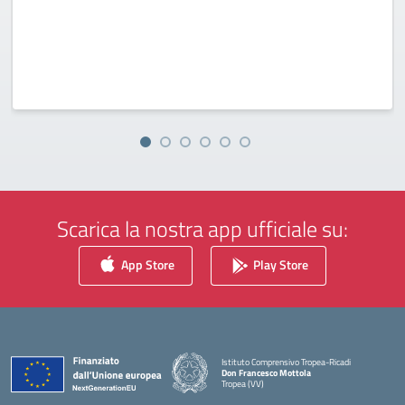
Scarica la nostra app ufficiale su:
App Store
Play Store
Istituto Comprensivo Tropea-Ricadi
Don Francesco Mottola
Tropea (VV)
— Visita la pagina iniziale della scuola