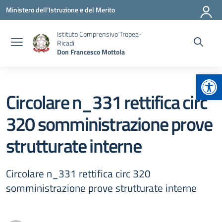
Vai ai contenuti
Vai al menu di navigazione
Vai al footer
Ministero dell'Istruzione e del Merito
Istituto Comprensivo Tropea-
Ricadi
Don Francesco Mottola
Apr
Circolare n_331 rettifica circ
320 somministrazione prove
strutturate interne
Circolare n_331 rettifica circ 320
somministrazione prove strutturate interne