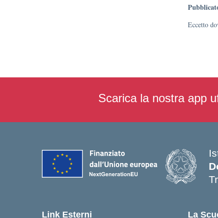
Pubblicat
Eccetto dov
Scarica la nostra app uf
I
D
T
— 
Link Esterni
La Scu