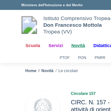
Vai ai contenuti
Vai al menu di navigazione
Vai al footer
Ministero dell'Istruzione e del Merito
Istituto Comprensivo Tropea
Don Francesco Mottola
Tropea (VV)
Scuola
Servizi
Novità
Didattic
PTOF
PON
PNRR
Home
Novità
Le circolari
Circolare 157
CIRC. N. 157 - 
attività di orie