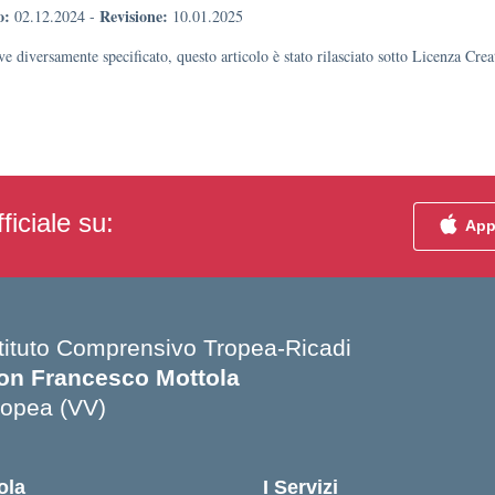
o:
Revisione:
02.12.2024
-
10.01.2025
e diversamente specificato, questo articolo è stato rilasciato sotto Licenza Cr
ficiale su:
App
stituto Comprensivo Tropea-Ricadi
on Francesco Mottola
ropea (VV)
Visita la pagina iniziale della scuola
ola
I Servizi