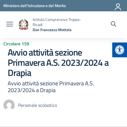
Vai ai contenuti
Vai al menu di navigazione
Vai al footer
Ministero dell'Istruzione e del Merito
Istituto Comprensivo Tropea-
Ricadi
Don Francesco Mottola
Apr
Circolare 159
Avvio attività sezione
Primavera A.S. 2023/2024 a
Drapia
Avvio attività sezione Primavera A.S.
2023/2024 a Drapia
Personale scolastico