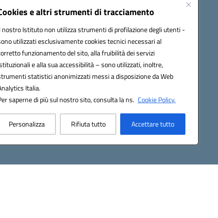
Modulistica
Cookies e altri strumenti di tracciamento
Contatti
Il nostro Istituto non utilizza strumenti di profilazione degli utenti -
Gallery
sono utilizzati esclusivamente cookies tecnici necessari al
corretto funzionamento del sito, alla fruibilità dei servizi
istituzionali e alla sua accessibilità – sono utilizzati, inoltre,
strumenti statistici anonimizzati messi a disposizione da Web
Analytics Italia.
Per saperne di più sul nostro sito, consulta la ns.
Cookie Policy.
2200d@pec.istruzione.it
Personalizza
Rifiuta tutto
Accettare tutto