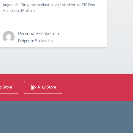
Auguri del Dirigente scolastico agli studenti dell'IC Don
circola
Francesco Mottola
Cyberb
Personale scolastico
Dirigente Scolastico
 Store
Play Store