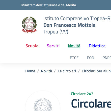
Vai ai contenuti
Vai al menu di navigazione
Vai al footer
Ministero dell'Istruzione e del Merito
Istituto Comprensivo Tropea-R
Don Francesco Mottola
Tropea (VV)
Scuola
Servizi
Novità
Didattica
PTOF
PON
PNR
Home
Novità
Le circolari
Circolari per alun
Circolare 243
Circolar