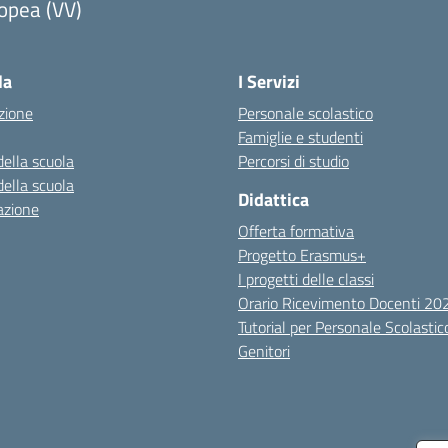
opea (VV)
Visita la pagina iniziale della scuola
la
I Servizi
zione
Personale scolastico
Famiglie e studenti
della scuola
Percorsi di studio
della scuola
Didattica
azione
Offerta formativa
Progetto Erasmus+
I progetti delle classi
Orario Ricevimento Docenti 2
Tutorial per Personale Scolastic
Genitori