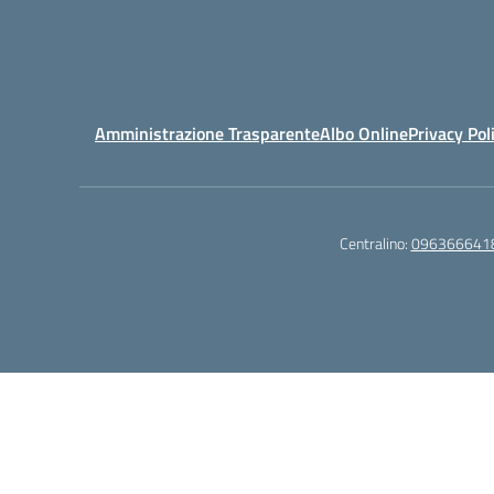
Amministrazione Trasparente
Albo Online
Privacy Pol
Centralino:
096366641