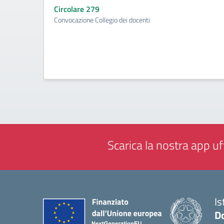
Circolare 279
Convocazione Collegio dei docenti
Scarica la nostra app uff
Is
D