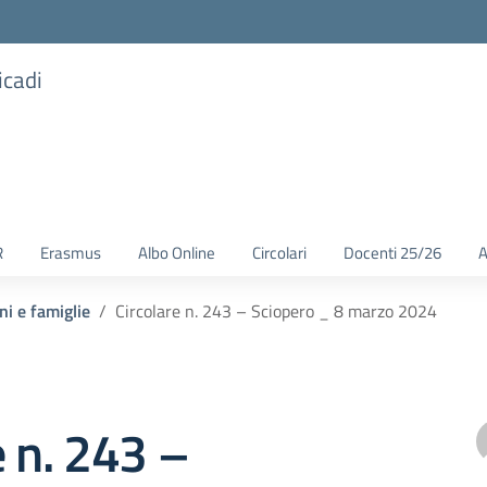
icadi
R
Erasmus
Albo Online
Circolari
Docenti 25/26
A
ni e famiglie
Circolare n. 243 – Sciopero _ 8 marzo 2024
e n. 243 –