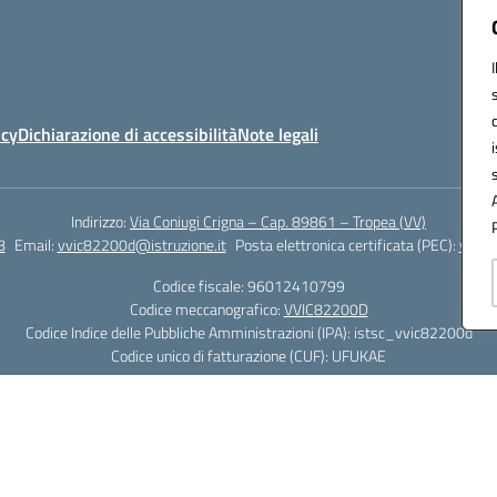
icy
Dichiarazione di accessibilità
Note legali
Indirizzo:
Via Coniugi Crigna – Cap. 89861 – Tropea (VV)
8
Email:
vvic82200d@istruzione.it
Posta elettronica certificata (PEC):
vvic8
Codice fiscale: 96012410799
Codice meccanografico:
VVIC82200D
Codice Indice delle Pubbliche Amministrazioni (IPA): istsc_vvic82200d
Codice unico di fatturazione (CUF): UFUKAE
Hosting & Powered by 3D Solution S.r.l.
Concept & Design by Designers Italia