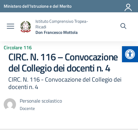
Vai ai contenuti
Vai al menu di navigazione
Vai al footer
Ministero dell'Istruzione e del Merito
Istituto Comprensivo Tropea-
Ricadi
Don Francesco Mottola
Apr
Circolare 116
CIRC. N. 116 – Convocazione
del Collegio dei docenti n. 4
CIRC. N. 116 - Convocazione del Collegio dei
docenti n. 4
Personale scolastico
Docente