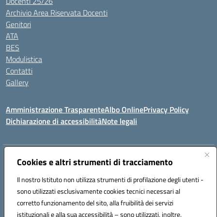
Docenti 25/26
Archivio Area Riservata Docenti
Genitori
ATA
BES
Modulistica
Contatti
Gallery
Amministrazione Trasparente
Albo Online
Privacy Policy
Dichiarazione di accessibilità
Note legali
Indirizzo:
Via Coniugi Crigna – Cap. 89861 – Tropea (VV)
Cookies e altri strumenti di tracciamento
Centralino:
0963666418
Email:
vvic82200d@istruzione.it
Posta elettronica certificata (PEC):
Il nostro Istituto non utilizza strumenti di profilazione degli utenti -
vvic82200d@pec.istruzione.it
sono utilizzati esclusivamente cookies tecnici necessari al
Codice fiscale: 96012410799
corretto funzionamento del sito, alla fruibilità dei servizi
Codice meccanografico:
VVIC82200D
istituzionali e alla sua accessibilità – sono utilizzati, inoltre,