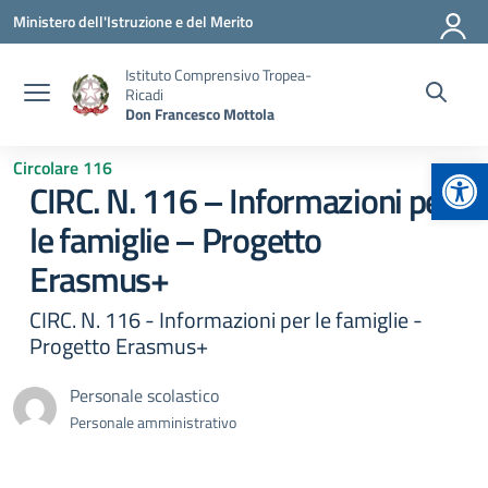
Vai ai contenuti
Vai al menu di navigazione
Vai al footer
Ministero dell'Istruzione e del Merito
Istituto Comprensivo Tropea-
Ricadi
Don Francesco Mottola
Apr
Circolare 116
CIRC. N. 116 – Informazioni per
le famiglie – Progetto
Erasmus+
CIRC. N. 116 - Informazioni per le famiglie -
Progetto Erasmus+
Personale scolastico
Personale amministrativo