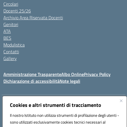
Circolari
Docenti 25/26
Archivio Area Riservata Docenti
Genitori
ATA
BES
Modulistica
Contatti
Gallery
Amministrazione Trasparente
Albo Online
Privacy Policy
Dichiarazione di accessibilità
Note legali
Indirizzo:
Via Coniugi Crigna – Cap. 89861 – Tropea (VV)
Cookies e altri strumenti di tracciamento
Centralino:
0963666418
Email:
vvic82200d@istruzione.it
Posta elettronica certificata (PEC):
Il nostro Istituto non utilizza strumenti di profilazione degli utenti -
vvic82200d@pec.istruzione.it
sono utilizzati esclusivamente cookies tecnici necessari al
Codice fiscale: 96012410799