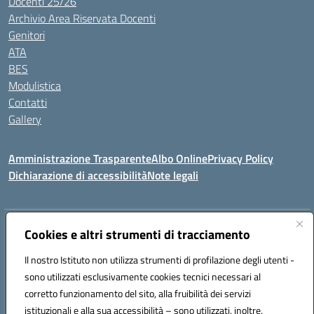
Docenti 25/26
Archivio Area Riservata Docenti
Genitori
ATA
BES
Modulistica
Contatti
Gallery
Amministrazione Trasparente
Albo Online
Privacy Policy
Dichiarazione di accessibilità
Note legali
Indirizzo:
Via Coniugi Crigna – Cap. 89861 – Tropea (VV)
Cookies e altri strumenti di tracciamento
Centralino:
0963666418
Email:
vvic82200d@istruzione.it
Posta elettronica certificata (PEC):
Il nostro Istituto non utilizza strumenti di profilazione degli utenti -
vvic82200d@pec.istruzione.it
sono utilizzati esclusivamente cookies tecnici necessari al
Codice fiscale: 96012410799
corretto funzionamento del sito, alla fruibilità dei servizi
Codice meccanografico:
VVIC82200D
istituzionali e alla sua accessibilità – sono utilizzati, inoltre,