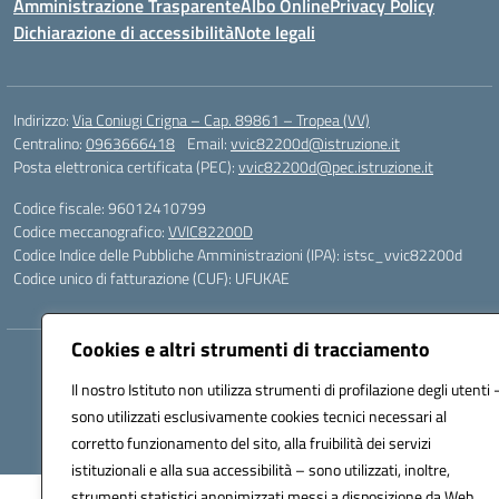
Amministrazione Trasparente
Albo Online
Privacy Policy
Dichiarazione di accessibilità
Note legali
Indirizzo:
Via Coniugi Crigna – Cap. 89861 – Tropea (VV)
Centralino:
0963666418
Email:
vvic82200d@istruzione.it
Posta elettronica certificata (PEC):
vvic82200d@pec.istruzione.it
Codice fiscale: 96012410799
Codice meccanografico:
VVIC82200D
Codice Indice delle Pubbliche Amministrazioni (IPA): istsc_vvic82200d
Codice unico di fatturazione (CUF): UFUKAE
Cookies e altri strumenti di tracciamento
Hosting & Powered by 3D Solution S.r.l.
Concept & Design by Designers Italia
Il nostro Istituto non utilizza strumenti di profilazione degli utenti 
sono utilizzati esclusivamente cookies tecnici necessari al
corretto funzionamento del sito, alla fruibilità dei servizi
istituzionali e alla sua accessibilità – sono utilizzati, inoltre,
strumenti statistici anonimizzati messi a disposizione da Web