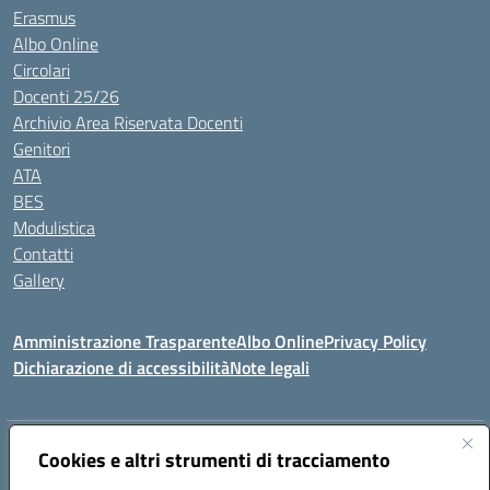
Erasmus
Albo Online
Circolari
Docenti 25/26
Archivio Area Riservata Docenti
Genitori
ATA
BES
Modulistica
Contatti
Gallery
Amministrazione Trasparente
Albo Online
Privacy Policy
Dichiarazione di accessibilità
Note legali
Indirizzo:
Via Coniugi Crigna – Cap. 89861 – Tropea (VV)
Cookies e altri strumenti di tracciamento
Centralino:
0963666418
Email:
vvic82200d@istruzione.it