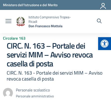
Vai ai contenuti
Vai al menu di navigazione
Vai al footer
Ministero dell'Istruzione e del Merito
Istituto Comprensivo Tropea-
Ricadi
Don Francesco Mottola
Apr
Circolare 163
CIRC. N. 163 – Portale dei
servizi MIM – Avviso revoca
casella di posta
CIRC. N. 163 - Portale dei servizi MIM – Avviso
revoca casella di posta
Personale scolastico
Personale amministrativo