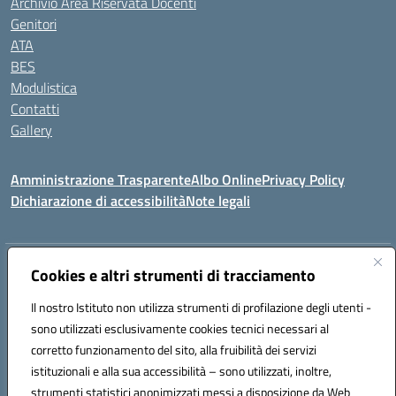
Archivio Area Riservata Docenti
Genitori
ATA
BES
Modulistica
Contatti
Gallery
Amministrazione Trasparente
Albo Online
Privacy Policy
Dichiarazione di accessibilità
Note legali
Indirizzo:
Via Coniugi Crigna – Cap. 89861 – Tropea (VV)
Cookies e altri strumenti di tracciamento
Centralino:
0963666418
Email:
vvic82200d@istruzione.it
Posta elettronica certificata (PEC):
Il nostro Istituto non utilizza strumenti di profilazione degli utenti -
vvic82200d@pec.istruzione.it
sono utilizzati esclusivamente cookies tecnici necessari al
Codice fiscale: 96012410799
corretto funzionamento del sito, alla fruibilità dei servizi
Codice meccanografico:
VVIC82200D
istituzionali e alla sua accessibilità – sono utilizzati, inoltre,
Codice Indice delle Pubbliche Amministrazioni (IPA): istsc_vvic82200d
strumenti statistici anonimizzati messi a disposizione da Web
Codice unico di fatturazione (CUF): UFUKAE