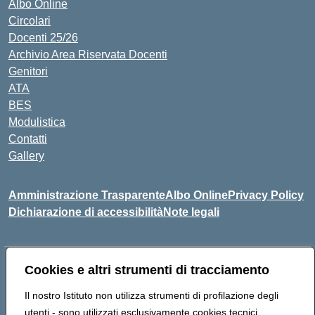
Albo Online
Circolari
Docenti 25/26
Archivio Area Riservata Docenti
Genitori
ATA
BES
Modulistica
Contatti
Gallery
Amministrazione Trasparente
Albo Online
Privacy Policy
Dichiarazione di accessibilità
Note legali
Indirizzo:
Via Coniugi Crigna – Cap. 89861 – Tropea (VV)
Cookies e altri strumenti di tracciamento
Centralino:
0963666418
Email:
vvic82200d@istruzione.it
Il nostro Istituto non utilizza strumenti di profilazione degli
Posta elettronica certificata (PEC):
vvic82200d@pec.istruzione.it
utenti - sono utilizzati esclusivamente cookies tecnici