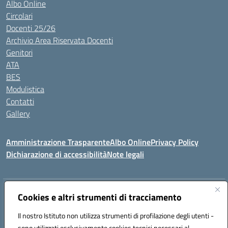
Albo Online
Circolari
Docenti 25/26
Archivio Area Riservata Docenti
Genitori
ATA
BES
Modulistica
Contatti
Gallery
Amministrazione Trasparente
Albo Online
Privacy Policy
Dichiarazione di accessibilità
Note legali
Indirizzo:
Via Coniugi Crigna – Cap. 89861 – Tropea (VV)
Cookies e altri strumenti di tracciamento
Centralino:
0963666418
Email:
vvic82200d@istruzione.it
Posta elettronica certificata (PEC):
Il nostro Istituto non utilizza strumenti di profilazione degli utenti -
vvic82200d@pec.istruzione.it
sono utilizzati esclusivamente cookies tecnici necessari al