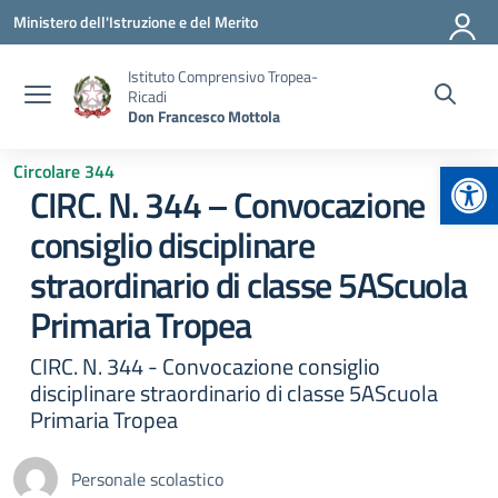
Vai ai contenuti
Vai al menu di navigazione
Vai al footer
Ministero dell'Istruzione e del Merito
Istituto Comprensivo Tropea-
Ricadi
Don Francesco Mottola
Apr
Circolare 344
CIRC. N. 344 – Convocazione
consiglio disciplinare
straordinario di classe 5AScuola
Primaria Tropea
CIRC. N. 344 - Convocazione consiglio
disciplinare straordinario di classe 5AScuola
Primaria Tropea
Personale scolastico