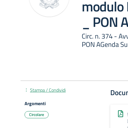
modulo 
_ PON A
Circ. n. 374 - A
PON AGenda Su
Stampa / Condividi
Docu
Argomenti
Circolare