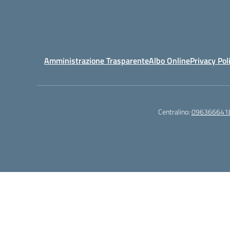
Amministrazione Trasparente
Albo Online
Privacy Pol
Centralino:
096366641