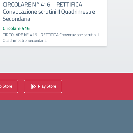
CIRCOLARE N° 416 – RETTIFICA
CIRC.
Convocazione scrutini II Quadrimestre
cont
Secondaria
Circo
Circ. n
Circolare 416
paritar
CIRCOLARE N° 416 - RETTIFICA Convocazione scrutini II
Quadrimestre Secondaria
 Store
Play Store