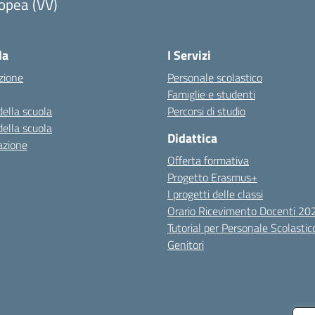
opea (VV)
Visita la pagina iniziale della scuola
la
I Servizi
zione
Personale scolastico
Famiglie e studenti
della scuola
Percorsi di studio
della scuola
Didattica
azione
Offerta formativa
Progetto Erasmus+
I progetti delle classi
Orario Ricevimento Docenti 2
Tutorial per Personale Scolastic
Genitori