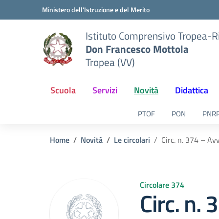
Vai ai contenuti
Vai al menu di navigazione
Vai al footer
Ministero dell'Istruzione e del Merito
Istituto Comprensivo Tropea-R
Don Francesco Mottola
Tropea (VV)
Scuola
Servizi
Novità
Didattica
PTOF
PON
PNR
Home
Novità
Le circolari
Circ. n. 374 – 
Circolare 374
Circ. n.