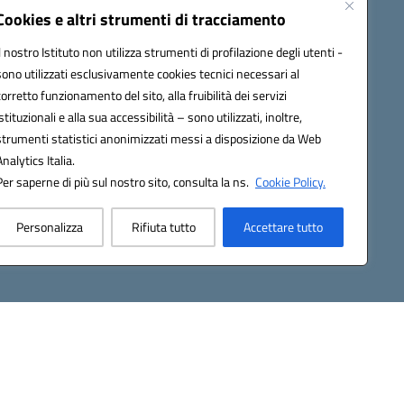
Modulistica
Cookies e altri strumenti di tracciamento
Contatti
Il nostro Istituto non utilizza strumenti di profilazione degli utenti -
Gallery
sono utilizzati esclusivamente cookies tecnici necessari al
corretto funzionamento del sito, alla fruibilità dei servizi
istituzionali e alla sua accessibilità – sono utilizzati, inoltre,
strumenti statistici anonimizzati messi a disposizione da Web
Analytics Italia.
Per saperne di più sul nostro sito, consulta la ns.
Cookie Policy.
2200d@pec.istruzione.it
Personalizza
Rifiuta tutto
Accettare tutto