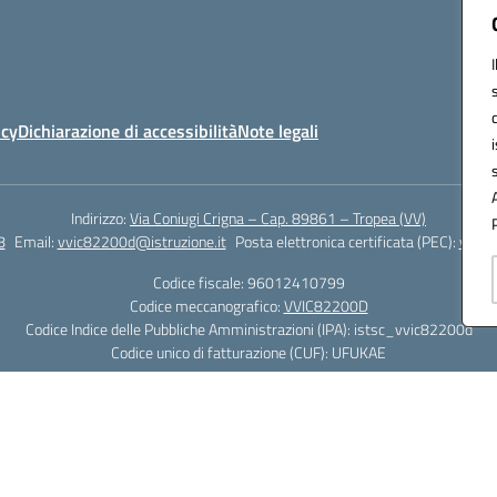
icy
Dichiarazione di accessibilità
Note legali
Indirizzo:
Via Coniugi Crigna – Cap. 89861 – Tropea (VV)
8
Email:
vvic82200d@istruzione.it
Posta elettronica certificata (PEC):
vvic8
Codice fiscale: 96012410799
Codice meccanografico:
VVIC82200D
Codice Indice delle Pubbliche Amministrazioni (IPA): istsc_vvic82200d
Codice unico di fatturazione (CUF): UFUKAE
Hosting & Powered by 3D Solution S.r.l.
Concept & Design by Designers Italia