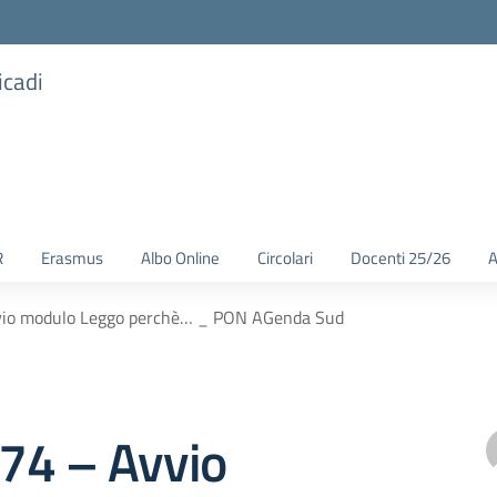
icadi
R
Erasmus
Albo Online
Circolari
Docenti 25/26
A
Avvio modulo Leggo perchè… _ PON AGenda Sud
 374 – Avvio