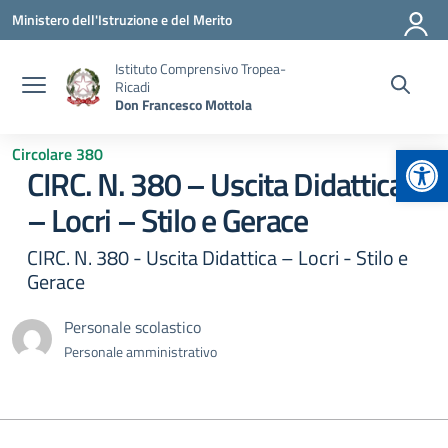
Vai ai contenuti
Vai al menu di navigazione
Vai al footer
Ministero dell'Istruzione e del Merito
Istituto Comprensivo Tropea-
Ricadi
Don Francesco Mottola
Apr
Circolare 380
CIRC. N. 380 – Uscita Didattica
– Locri – Stilo e Gerace
CIRC. N. 380 - Uscita Didattica – Locri - Stilo e
Gerace
Personale scolastico
Personale amministrativo