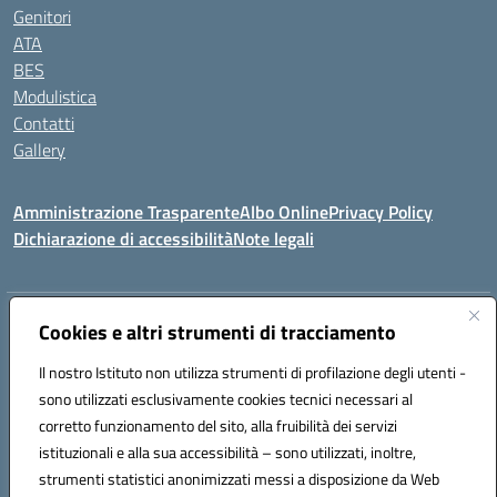
Genitori
ATA
BES
Modulistica
Contatti
Gallery
Amministrazione Trasparente
Albo Online
Privacy Policy
Dichiarazione di accessibilità
Note legali
Indirizzo:
Via Coniugi Crigna – Cap. 89861 – Tropea (VV)
Cookies e altri strumenti di tracciamento
Centralino:
0963666418
Email:
vvic82200d@istruzione.it
Posta elettronica certificata (PEC):
Il nostro Istituto non utilizza strumenti di profilazione degli utenti -
vvic82200d@pec.istruzione.it
sono utilizzati esclusivamente cookies tecnici necessari al
Codice fiscale: 96012410799
corretto funzionamento del sito, alla fruibilità dei servizi
Codice meccanografico:
VVIC82200D
istituzionali e alla sua accessibilità – sono utilizzati, inoltre,
Codice Indice delle Pubbliche Amministrazioni (IPA): istsc_vvic82200d
strumenti statistici anonimizzati messi a disposizione da Web
Codice unico di fatturazione (CUF): UFUKAE