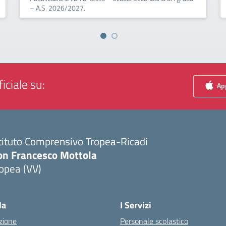
– A.S. 2026/2027.
iciale su:
App
tituto Comprensivo Tropea-Ricadi
on Francesco Mottola
opea (VV)
Visita la pagina iniziale della scuola
la
I Servizi
zione
Personale scolastico