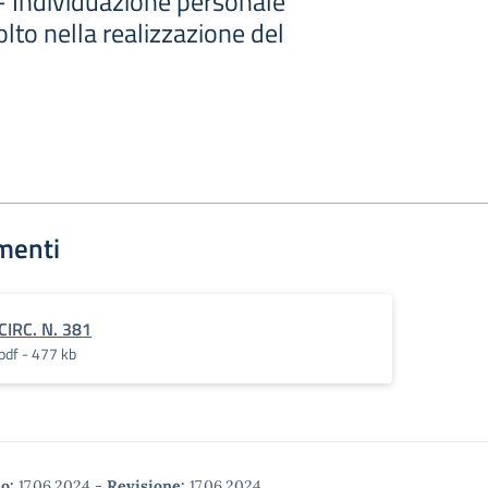
- Individuazione personale
olto nella realizzazione del
menti
CIRC. N. 381
pdf - 477 kb
o:
17.06.2024
-
Revisione:
17.06.2024