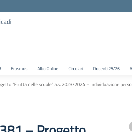
icadi
R
Erasmus
Albo Online
Circolari
Docenti 25/26
A
getto “Frutta nelle scuole” a.s. 2023/2024 – Individuazione person
 381 – Progetto