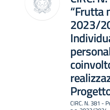
“Frutta n
2023/2
Individu
personal
coinvolt
realizza
Progett
CIRC. N. 381 - P