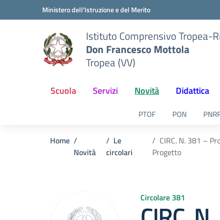
Vai ai contenuti
Vai al menu di navigazione
Vai al footer
Ministero dell'Istruzione e del Merito
Istituto Comprensivo Tropea-R
Don Francesco Mottola
Tropea (VV)
Scuola
Servizi
Novità
Didattica
PTOF
PON
PNR
Home
Le
CIRC. N. 381 – Pro
Novità
circolari
Progetto
Circolare 381
CIRC. N.