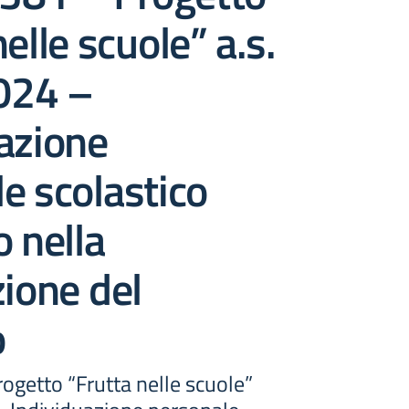
elle scuole” a.s.
024 –
azione
e scolastico
o nella
zione del
o
rogetto “Frutta nelle scuole”