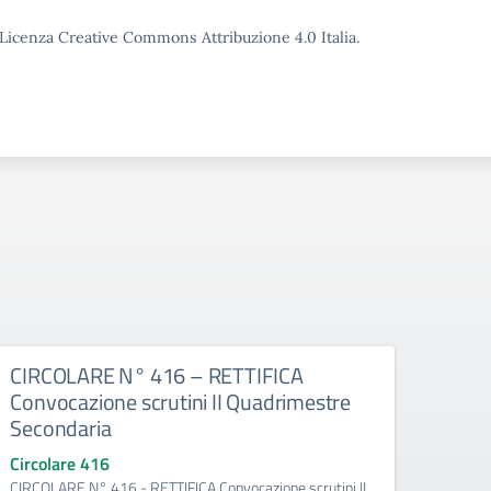
o Licenza Creative Commons Attribuzione 4.0 Italia.
CIRCOLARE N° 416 – RETTIFICA
CIRC.
Convocazione scrutini II Quadrimestre
cont
Secondaria
Circo
Circ. n
Circolare 416
paritar
CIRCOLARE N° 416 - RETTIFICA Convocazione scrutini II