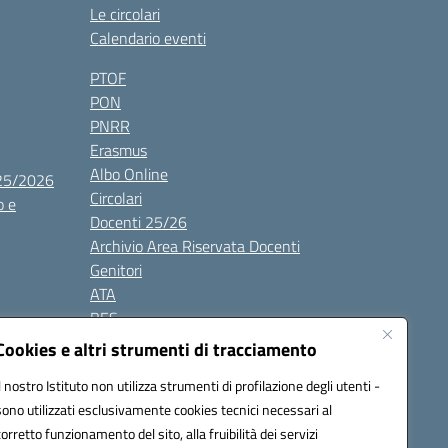
Le circolari
Calendario eventi
PTOF
PON
PNRR
Erasmus
Albo Online
025/2026
Circolari
o e
Docenti 25/26
Archivio Area Riservata Docenti
Genitori
ATA
BES
Modulistica
Cookies e altri strumenti di tracciamento
Contatti
Il nostro Istituto non utilizza strumenti di profilazione degli utenti -
Gallery
sono utilizzati esclusivamente cookies tecnici necessari al
corretto funzionamento del sito, alla fruibilità dei servizi