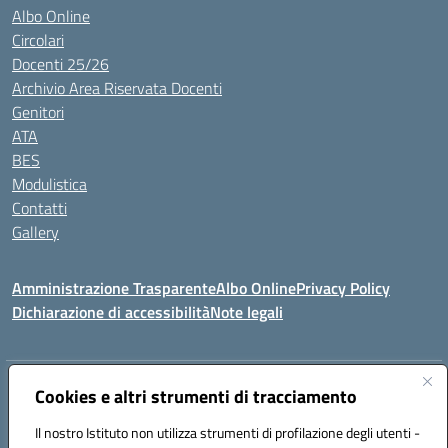
Albo Online
Circolari
Docenti 25/26
Archivio Area Riservata Docenti
Genitori
ATA
BES
Modulistica
Contatti
Gallery
Amministrazione Trasparente
Albo Online
Privacy Policy
Dichiarazione di accessibilità
Note legali
Indirizzo:
Via Coniugi Crigna – Cap. 89861 – Tropea (VV)
Cookies e altri strumenti di tracciamento
Centralino:
0963666418
Email:
vvic82200d@istruzione.it
Posta elettronica certificata (PEC):
Il nostro Istituto non utilizza strumenti di profilazione degli utenti -
vvic82200d@pec.istruzione.it