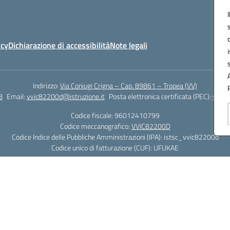
icy
Dichiarazione di accessibilità
Note legali
Indirizzo:
Via Coniugi Crigna – Cap. 89861 – Tropea (VV)
8
Email:
vvic82200d@istruzione.it
Posta elettronica certificata (PEC):
vvic8
Codice fiscale: 96012410799
Codice meccanografico:
VVIC82200D
Codice Indice delle Pubbliche Amministrazioni (IPA): istsc_vvic82200d
Codice unico di fatturazione (CUF): UFUKAE
Hosting & Powered by 3D Solution S.r.l.
Concept & Design by Designers Italia