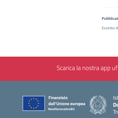
Pubblicat
Eccetto d
Scarica la nostra app uff
Is
D
Tr