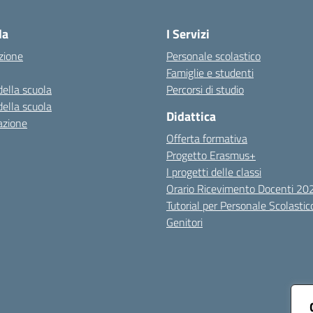
Visita la pagina iniziale della scuola
la
I Servizi
zione
Personale scolastico
Famiglie e studenti
della scuola
Percorsi di studio
della scuola
Didattica
azione
Offerta formativa
Progetto Erasmus+
I progetti delle classi
Orario Ricevimento Docenti 2
Tutorial per Personale Scolastic
Genitori