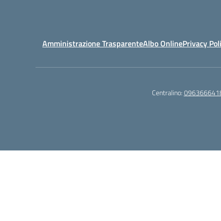
Amministrazione Trasparente
Albo Online
Privacy Pol
Centralino:
096366641