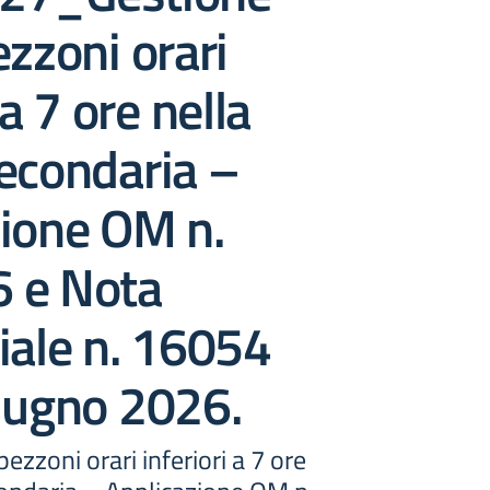
ezzoni orari
 a 7 ore nella
econdaria –
zione OM n.
 e Nota
iale n. 16054
iugno 2026.
ezzoni orari inferiori a 7 ore