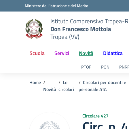
Vai ai contenuti
Vai al menu di navigazione
Vai al footer
Ministero dell'Istruzione e del Merito
Istituto Comprensivo Tropea-R
Don Francesco Mottola
Tropea (VV)
Scuola
Servizi
Novità
Didattica
PTOF
PON
PNR
Home
Le
Circolari per docenti e
Novità
circolari
personale ATA
Circolare 427
Circ. n.