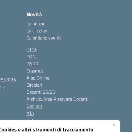
Novità
Le notizie
Le circolari
Calendario eventi
PTOF
PON
PNRR
Erasmus
Albo Online
025/2026
Circolari
o e
Docenti 25/26
Archivio Area Riservata Docenti
Genitori
ATA
BES
Modulistica
Cookies e altri strumenti di tracciamento