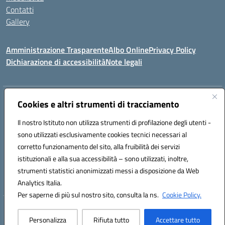
Contatti
Gallery
Amministrazione Trasparente
Albo Online
Privacy Policy
Dichiarazione di accessibilità
Note legali
Indirizzo:
Via Coniugi Crigna – Cap. 89861 – Tropea (VV)
Cookies e altri strumenti di tracciamento
Centralino:
0963666418
Email:
vvic82200d@istruzione.it
Posta elettronica certificata (PEC):
Il nostro Istituto non utilizza strumenti di profilazione degli utenti -
vvic82200d@pec.istruzione.it
sono utilizzati esclusivamente cookies tecnici necessari al
Codice fiscale: 96012410799
corretto funzionamento del sito, alla fruibilità dei servizi
Codice meccanografico:
VVIC82200D
istituzionali e alla sua accessibilità – sono utilizzati, inoltre,
Codice Indice delle Pubbliche Amministrazioni (IPA): istsc_vvic82200d
strumenti statistici anonimizzati messi a disposizione da Web
Codice unico di fatturazione (CUF): UFUKAE
Analytics Italia.
Per saperne di più sul nostro sito, consulta la ns.
Cookie Policy.
Hosting & Powered by 3D Solution S.r.l.
Personalizza
Rifiuta tutto
Accettare tutto
Concept & Design by Designers Italia