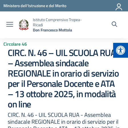
Vai ai contenuti
Vai al menu di navigazione
Vai al footer
Ministero dell'Istruzione e del Merito
Istituto Comprensivo Tropea-
Ricadi
Don Francesco Mottola
Apr
Circolare 46
CIRC. N. 46 – UIL SCUOLA RUA
– Assemblea sindacale
REGIONALE in orario di servizio
per il Personale Docente e ATA
– 13 ottobre 2025, in modalità
on line
CIRC. N. 46 - UIL SCUOLA RUA - Assemblea
sindacale REGIONALE in orario di servizio per il