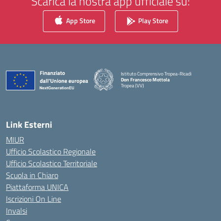
Scarica la nostra app ufficiale su:
App Store
Play Store
Istituto Comprensivo Tropea-Ricadi
Don Francesco Mottola
Tropea (VV)
— Visita la pagina iniziale della scuola
Link Esterni
MIUR
Ufficio Scolastico Regionale
Ufficio Scolastico Territoriale
Scuola in Chiaro
Piattaforma UNICA
Iscrizioni On Line
Invalsi