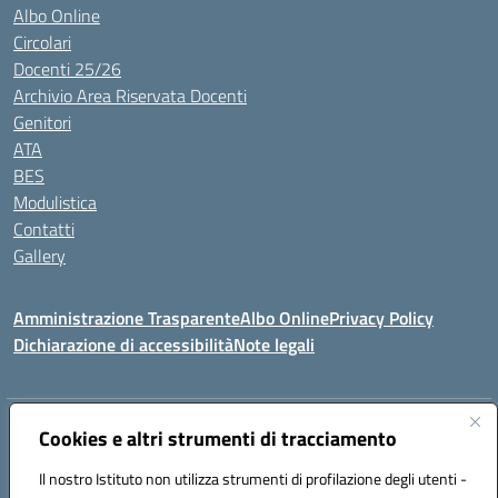
Albo Online
Circolari
Docenti 25/26
Archivio Area Riservata Docenti
Genitori
ATA
BES
Modulistica
Contatti
Gallery
Amministrazione Trasparente
Albo Online
Privacy Policy
Dichiarazione di accessibilità
Note legali
Indirizzo:
Via Coniugi Crigna – Cap. 89861 – Tropea (VV)
Cookies e altri strumenti di tracciamento
Centralino:
0963666418
Email:
vvic82200d@istruzione.it
Posta elettronica certificata (PEC):
Il nostro Istituto non utilizza strumenti di profilazione degli utenti -
vvic82200d@pec.istruzione.it