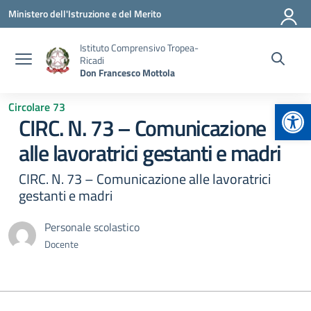
Vai ai contenuti
Vai al menu di navigazione
Vai al footer
Ministero dell'Istruzione e del Merito
Istituto Comprensivo Tropea-
Ricadi
Don Francesco Mottola
Apr
Circolare 73
CIRC. N. 73 – Comunicazione
alle lavoratrici gestanti e madri
CIRC. N. 73 – Comunicazione alle lavoratrici
gestanti e madri
Personale scolastico
Docente