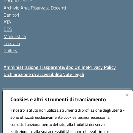
Docenti 25/26
Archivio Area Riservata Docenti
Genitori
ATA
BES
Modulistica
Contatti
Gallery
Amministrazione Trasparente
Albo Online
Privacy Policy
Dichiarazione di accessibilità
Note legali
Indirizzo:
Via Coniugi Crigna – Cap. 89861 – Tropea (VV)
Cookies e altri strumenti di tracciamento
Centralino:
0963666418
Email:
vvic82200d@istruzione.it
Posta elettronica certificata (PEC):
Il nostro Istituto non utilizza strumenti di profilazione degli utenti -
vvic82200d@pec.istruzione.it
sono utilizzati esclusivamente cookies tecnici necessari al
Codice fiscale: 96012410799
corretto funzionamento del sito, alla fruibilità dei servizi
Codice meccanografico:
VVIC82200D
istituzionali e alla sua accessibilità – sono utilizzati, inoltre,