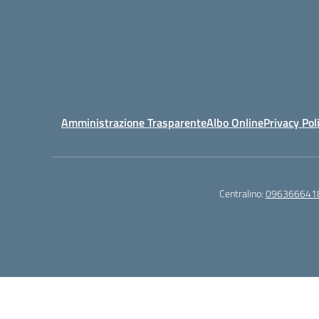
Amministrazione Trasparente
Albo Online
Privacy Pol
Centralino:
096366641