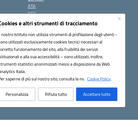
ATA
BES
Modulistica
Cookies e altri strumenti di tracciamento
Contatti
Il nostro Istituto non utilizza strumenti di profilazione degli utenti -
Gallery
sono utilizzati esclusivamente cookies tecnici necessari al
corretto funzionamento del sito, alla fruibilità dei servizi
istituzionali e alla sua accessibilità – sono utilizzati, inoltre,
strumenti statistici anonimizzati messi a disposizione da Web
Analytics Italia.
Per saperne di più sul nostro sito, consulta la ns.
Cookie Policy.
2200d@pec.istruzione.it
Personalizza
Rifiuta tutto
Accettare tutto