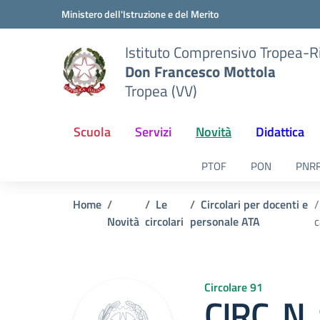
Vai ai contenuti
Vai al menu di navigazione
Vai al footer
Ministero dell'Istruzione e del Merito
Istituto Comprensivo Tropea-R
Don Francesco Mottola
Tropea (VV)
Scuola
Servizi
Novità
Didattica
PTOF
PON
PNR
Home
Le
Circolari per docenti e
Novità
circolari
personale ATA
c
Circolare 91
CIRC. N.