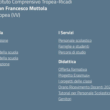
tituto Comprensivo Tropea-Ricadi
on Francesco Mottola
opea (VV)
Visita la pagina iniziale della scuola
la
I Servizi
zione
Personale scolastico
Famiglie e studenti
della scuola
Percorsi di studio
della scuola
Didattica
azione
Offerta formativa
Progetto Erasmus+
I progetti delle classi
Orario Ricevimento Docenti 2
Tutorial per Personale Scolastic
Genitori