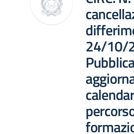
cancella
differim
24/10/2
Pubblic
aggiorn
calendar
percorso
formazio