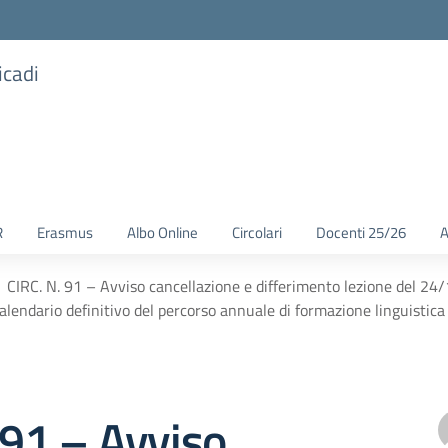
icadi
R
Erasmus
Albo Online
Circolari
Docenti 25/26
A
CIRC. N. 91 – Avviso cancellazione e differimento lezione del 2
alendario definitivo del percorso annuale di formazione linguist
 91 – Avviso