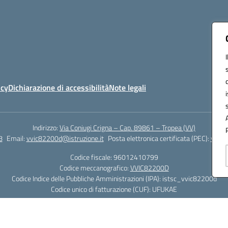
icy
Dichiarazione di accessibilità
Note legali
Indirizzo:
Via Coniugi Crigna – Cap. 89861 – Tropea (VV)
8
Email:
vvic82200d@istruzione.it
Posta elettronica certificata (PEC):
vvic8
Codice fiscale: 96012410799
Codice meccanografico:
VVIC82200D
Codice Indice delle Pubbliche Amministrazioni (IPA): istsc_vvic82200d
Codice unico di fatturazione (CUF): UFUKAE
Hosting & Powered by 3D Solution S.r.l.