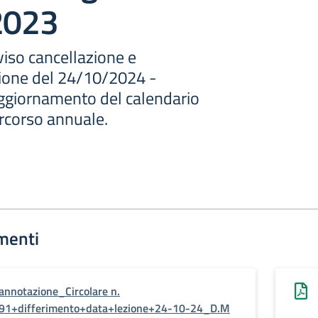
2023
viso cancellazione e
zione del 24/10/2024 -
ggiornamento del calendario
ercorso annuale.
menti
annotazione_Circolare n.
91+differimento+data+lezione+24-10-24_D.M