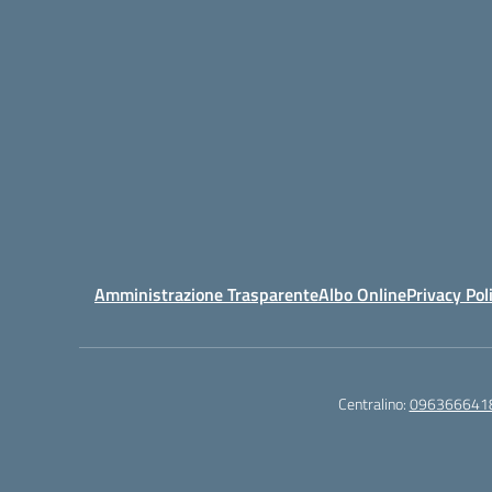
Amministrazione Trasparente
Albo Online
Privacy Pol
Centralino:
096366641