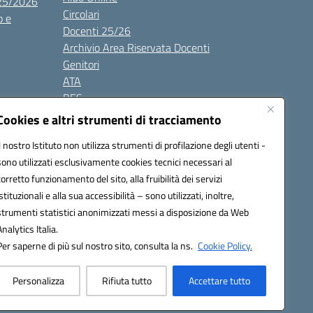
025/2026
Circolari
o e
Docenti 25/26
Archivio Area Riservata Docenti
Genitori
ATA
BES
Modulistica
Cookies e altri strumenti di tracciamento
Contatti
Il nostro Istituto non utilizza strumenti di profilazione degli utenti -
Gallery
sono utilizzati esclusivamente cookies tecnici necessari al
corretto funzionamento del sito, alla fruibilità dei servizi
istituzionali e alla sua accessibilità – sono utilizzati, inoltre,
strumenti statistici anonimizzati messi a disposizione da Web
Analytics Italia.
Per saperne di più sul nostro sito, consulta la ns.
Cookie Policy.
2200d@pec.istruzione.it
Personalizza
Rifiuta tutto
Accettare tutto