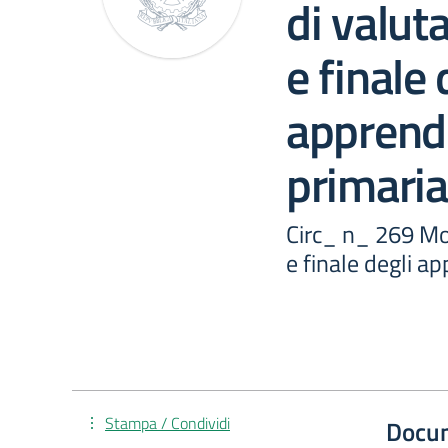
di valut
e finale 
apprend
primaria
Circ_ n_ 269 Mod
e finale degli a
Stampa / Condividi
Docu