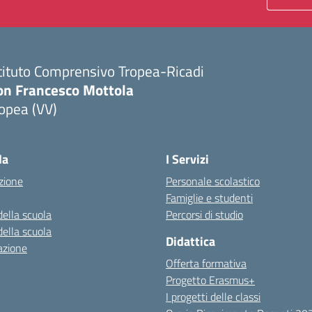
tituto Comprensivo Tropea-Ricadi
on Francesco Mottola
opea (VV)
Visita la pagina iniziale della scuola
la
I Servizi
zione
Personale scolastico
Famiglie e studenti
della scuola
Percorsi di studio
della scuola
Didattica
azione
Offerta formativa
Progetto Erasmus+
I progetti delle classi