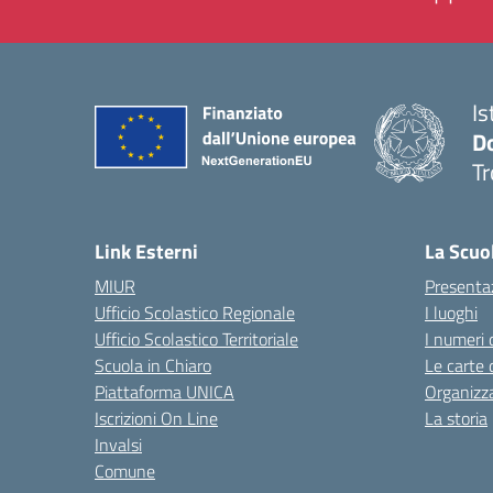
Is
D
Tr
— 
Link Esterni
La Scuo
MIUR
Presenta
Ufficio Scolastico Regionale
I luoghi
Ufficio Scolastico Territoriale
I numeri 
Scuola in Chiaro
Le carte 
Piattaforma UNICA
Organizz
Iscrizioni On Line
La storia
Invalsi
Comune