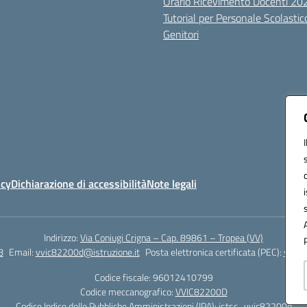
Orario Ricevimento Docenti 2
Tutorial per Personale Scolastic
Genitori
icy
Dichiarazione di accessibilità
Note legali
Indirizzo:
Via Coniugi Crigna – Cap. 89861 – Tropea (VV)
8
Email:
vvic82200d@istruzione.it
Posta elettronica certificata (PEC):
vvic8
Codice fiscale: 96012410799
Codice meccanografico:
VVIC82200D
Codice Indice delle Pubbliche Amministrazioni (IPA): istsc_vvic82200d