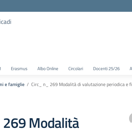
icadi
R
Erasmus
Albo Online
Circolari
Docenti 25/26
A
ni e famiglie
Circ_ n_ 269 Modalità di valutazione periodica e f
_ 269 Modalità