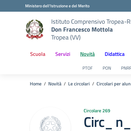
Vai ai contenuti
Vai al menu di navigazione
Vai al footer
Ministero dell'Istruzione e del Merito
Istituto Comprensivo Tropea-R
Don Francesco Mottola
Tropea (VV)
Scuola
Servizi
Novità
Didattica
PTOF
PON
PNR
Home
Novità
Le circolari
Circolari per alun
Circolare 269
Circ_ n