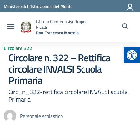
Vai ai contenuti
Vai al menu di navigazione
Vai al footer
Ministero dell'Istruzione e del Merito
Istituto Comprensivo Tropea-
Ricadi
Don Francesco Mottola
Apr
Circolare 322
Circolare n. 322 – Rettifica
circolare INVALSI Scuola
Primaria
Circ_n_322-rettifica circolare INVALSI scuola
Primaria
Personale scolastico