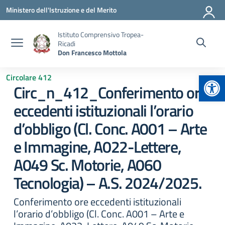
Vai ai contenuti
Vai al menu di navigazione
Vai al footer
Ministero dell'Istruzione e del Merito
Istituto Comprensivo Tropea-
Ricadi
Don Francesco Mottola
Apr
Circolare 412
Circ_n_412_Conferimento ore
eccedenti istituzionali l’orario
d’obbligo (Cl. Conc. A001 – Arte
e Immagine, A022-Lettere,
A049 Sc. Motorie, A060
Tecnologia) – A.S. 2024/2025.
Conferimento ore eccedenti istituzionali
l’orario d’obbligo (Cl. Conc. A001 – Arte e