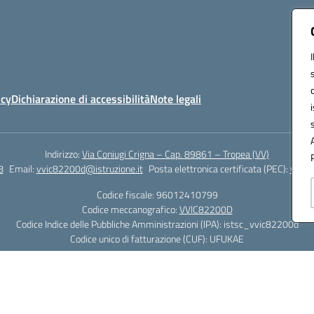
icy
Dichiarazione di accessibilità
Note legali
Indirizzo:
Via Coniugi Crigna – Cap. 89861 – Tropea (VV)
8
Email:
vvic82200d@istruzione.it
Posta elettronica certificata (PEC):
vvic8
Codice fiscale: 96012410799
Codice meccanografico:
VVIC82200D
Codice Indice delle Pubbliche Amministrazioni (IPA): istsc_vvic82200d
Codice unico di fatturazione (CUF): UFUKAE
Hosting & Powered by 3D Solution S.r.l.
Concept & Design by Designers Italia