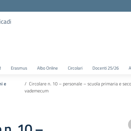
icadi
R
Erasmus
Albo Online
Circolari
Docenti 25/26
A
ni e
Circolare n. 10 – personale – scuola primaria e sec
vademecum
e n. 10 –