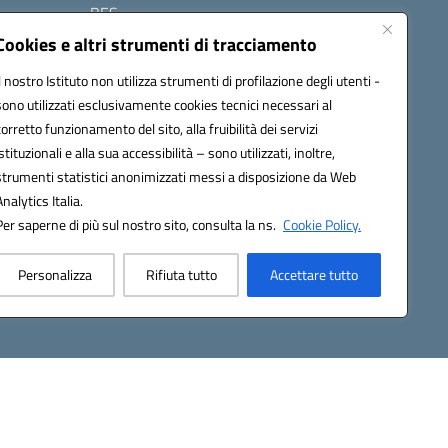
BES
Modulistica
Cookies e altri strumenti di tracciamento
Contatti
Il nostro Istituto non utilizza strumenti di profilazione degli utenti -
Gallery
sono utilizzati esclusivamente cookies tecnici necessari al
corretto funzionamento del sito, alla fruibilità dei servizi
istituzionali e alla sua accessibilità – sono utilizzati, inoltre,
strumenti statistici anonimizzati messi a disposizione da Web
Analytics Italia.
Per saperne di più sul nostro sito, consulta la ns.
Cookie Policy.
2200d@pec.istruzione.it
Personalizza
Rifiuta tutto
Accettare tutto