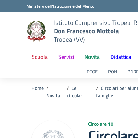
Vai ai contenuti
Vai al menu di navigazione
Vai al footer
Ministero dell'Istruzione e del Merito
Istituto Comprensivo Tropea-R
Don Francesco Mottola
Tropea (VV)
Scuola
Servizi
Novità
Didattica
PTOF
PON
PNR
Home
Le
Circolari per alun
Novità
circolari
famiglie
Circolare 10
Circolar