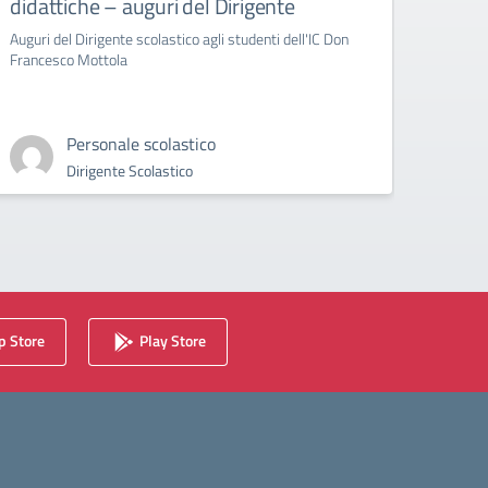
didattiche – auguri del Dirigente
Bull
Auguri del Dirigente scolastico agli studenti dell'IC Don
circola
Francesco Mottola
Cyberb
Personale scolastico
Dirigente Scolastico
 Store
Play Store