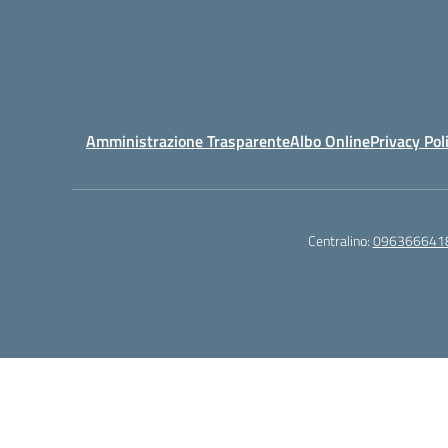
Amministrazione Trasparente
Albo Online
Privacy Pol
Centralino:
096366641