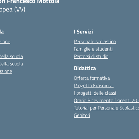
on Francesco Mottola
opea (VV)
Visita la pagina iniziale della scuola
la
I Servizi
zione
Personale scolastico
Famiglie e studenti
della scuola
Percorsi di studio
della scuola
Didattica
azione
Offerta formativa
Progetto Erasmus+
I progetti delle classi
Orario Ricevimento Docenti 2
Tutorial per Personale Scolastic
Genitori