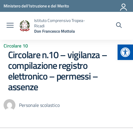
Vai ai contenuti
Vai al menu di navigazione
Vai al footer
Ministero dell'Istruzione e del Merito
Istituto Comprensivo Tropea-
Ricadi
Don Francesco Mottola
Apr
Circolare 10
Circolare n.10 – vigilanza –
compilazione registro
elettronico – permessi –
assenze
Personale scolastico