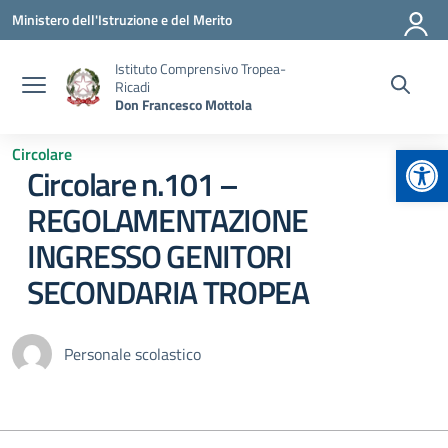
Vai ai contenuti
Vai al menu di navigazione
Vai al footer
Ministero dell'Istruzione e del Merito
Istituto Comprensivo Tropea-
Ricadi
Don Francesco Mottola
Apr
Circolare
Circolare n.101 –
REGOLAMENTAZIONE
INGRESSO GENITORI
SECONDARIA TROPEA
Personale scolastico