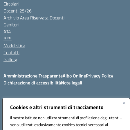
Circolari
Docenti 25/26
Archivio Area Riservata Docenti
Genitori
ATA
BES
Modulistica
Contatti
Gallery
Amministrazione Trasparente
Albo Online
Privacy Policy
Dichiarazione di accessibilità
Note legali
Indirizzo:
Via Coniugi Crigna – Cap. 89861 – Tropea (VV)
Cookies e altri strumenti di tracciamento
Centralino:
0963666418
Email:
vvic82200d@istruzione.it
Posta elettronica certificata (PEC):
Il nostro Istituto non utilizza strumenti di profilazione degli utenti -
vvic82200d@pec.istruzione.it
sono utilizzati esclusivamente cookies tecnici necessari al
Codice fiscale: 96012410799