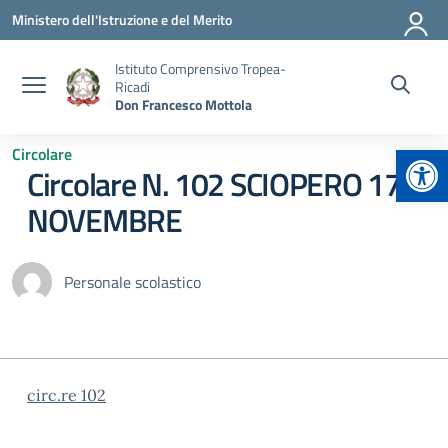
Vai ai contenuti
Vai al menu di navigazione
Vai al footer
Ministero dell'Istruzione e del Merito
Istituto Comprensivo Tropea-
Ricadi
Don Francesco Mottola
Apr
Circolare
Circolare N. 102 SCIOPERO 17
NOVEMBRE
Personale scolastico
circ.re 102