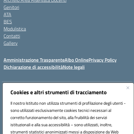
Archivio Area Riservata Docenti
Genitori
ATA
BES
Modulistica
Contatti
Gallery
Amministrazione Trasparente
Albo Online
Privacy Policy
Dichiarazione di accessibilità
Note legali
Indirizzo:
Via Coniugi Crigna – Cap. 89861 – Tropea (VV)
Cookies e altri strumenti di tracciamento
Centralino:
0963666418
Email:
vvic82200d@istruzione.it
Posta elettronica certificata (PEC):
Il nostro Istituto non utilizza strumenti di profilazione degli utenti -
vvic82200d@pec.istruzione.it
sono utilizzati esclusivamente cookies tecnici necessari al
Codice fiscale: 96012410799
corretto funzionamento del sito, alla fruibilità dei servizi
Codice meccanografico:
VVIC82200D
istituzionali e alla sua accessibilità – sono utilizzati, inoltre,
Codice Indice delle Pubbliche Amministrazioni (IPA): istsc_vvic82200d
strumenti statistici anonimizzati messi a disposizione da Web
Codice unico di fatturazione (CUF): UFUKAE