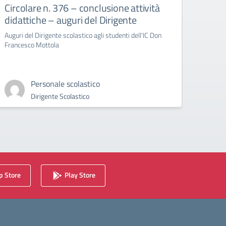
Circolare n. 376 – conclusione attività
circ
didattiche – auguri del Dirigente
Bull
Auguri del Dirigente scolastico agli studenti dell'IC Don
circola
Francesco Mottola
Cyberb
Personale scolastico
Dirigente Scolastico
 Store
Play Store