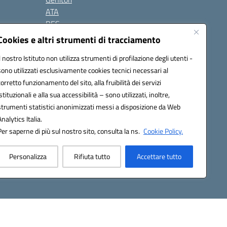
ATA
BES
Modulistica
Cookies e altri strumenti di tracciamento
Contatti
Il nostro Istituto non utilizza strumenti di profilazione degli utenti -
Gallery
sono utilizzati esclusivamente cookies tecnici necessari al
corretto funzionamento del sito, alla fruibilità dei servizi
istituzionali e alla sua accessibilità – sono utilizzati, inoltre,
strumenti statistici anonimizzati messi a disposizione da Web
Analytics Italia.
Per saperne di più sul nostro sito, consulta la ns.
Cookie Policy.
2200d@pec.istruzione.it
Personalizza
Rifiuta tutto
Accettare tutto