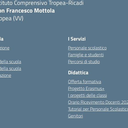
tituto Comprensivo Tropea-Ricadi
on Francesco Mottola
opea (VV)
Visita la pagina iniziale della scuola
la
I Servizi
zione
Personale scolastico
Famiglie e studenti
della scuola
Percorsi di studio
della scuola
Didattica
azione
Offerta formativa
Progetto Erasmus+
I progetti delle classi
Orario Ricevimento Docenti 2
Tutorial per Personale Scolastic
Genitori