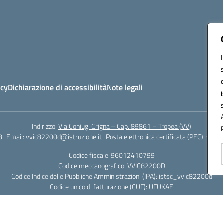
icy
Dichiarazione di accessibilità
Note legali
Indirizzo:
Via Coniugi Crigna – Cap. 89861 – Tropea (VV)
8
Email:
vvic82200d@istruzione.it
Posta elettronica certificata (PEC):
vvic8
Codice fiscale: 96012410799
Codice meccanografico:
VVIC82200D
Codice Indice delle Pubbliche Amministrazioni (IPA): istsc_vvic82200d
Codice unico di fatturazione (CUF): UFUKAE