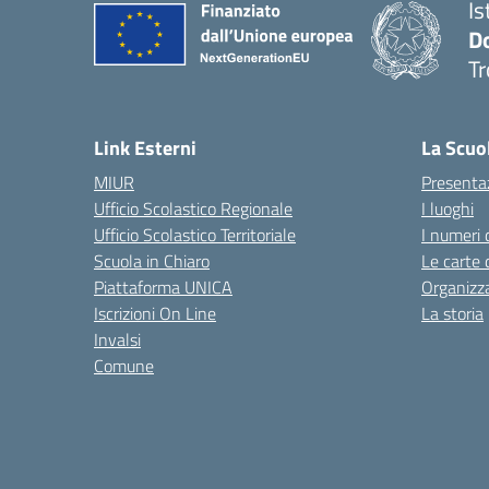
Is
D
Tr
— 
Link Esterni
La Scuo
MIUR
Presenta
Ufficio Scolastico Regionale
I luoghi
Ufficio Scolastico Territoriale
I numeri 
Scuola in Chiaro
Le carte 
Piattaforma UNICA
Organizz
Iscrizioni On Line
La storia
Invalsi
Comune