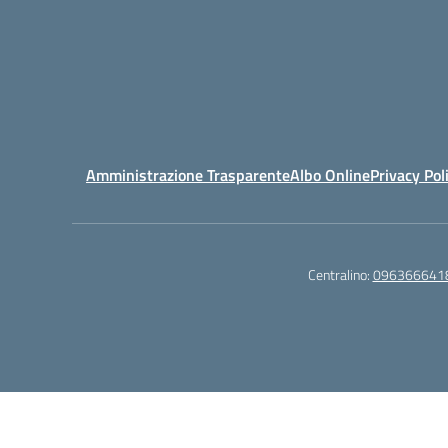
Amministrazione Trasparente
Albo Online
Privacy Pol
Centralino:
096366641