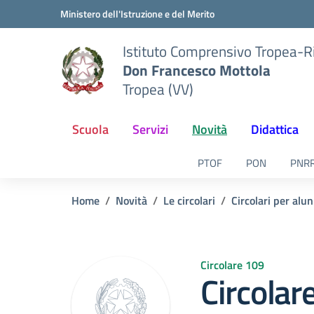
Vai ai contenuti
Vai al menu di navigazione
Vai al footer
Ministero dell'Istruzione e del Merito
Istituto Comprensivo Tropea-R
Don Francesco Mottola
Tropea (VV)
Scuola
Servizi
Novità
Didattica
PTOF
PON
PNR
Home
Novità
Le circolari
Circolari per alun
Circolare 109
Circolar