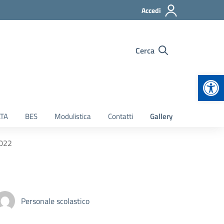
Accedi
Cerca
Apr
TA
BES
Modulistica
Contatti
Gallery
2022
Personale scolastico