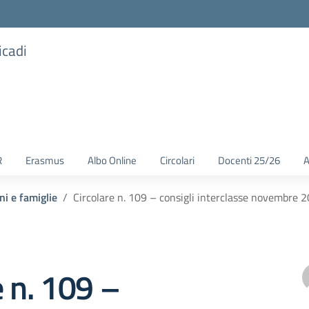
icadi
R
Erasmus
Albo Online
Circolari
Docenti 25/26
A
ni e famiglie
Circolare n. 109 – consigli interclasse novembre 
e n. 109 –