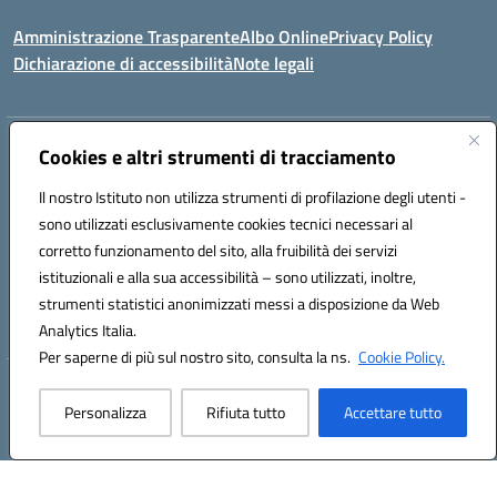
Amministrazione Trasparente
Albo Online
Privacy Policy
Dichiarazione di accessibilità
Note legali
Indirizzo:
Via Coniugi Crigna – Cap. 89861 – Tropea (VV)
Cookies e altri strumenti di tracciamento
Centralino:
0963666418
Email:
vvic82200d@istruzione.it
Posta elettronica certificata (PEC):
Il nostro Istituto non utilizza strumenti di profilazione degli utenti -
vvic82200d@pec.istruzione.it
sono utilizzati esclusivamente cookies tecnici necessari al
Codice fiscale: 96012410799
corretto funzionamento del sito, alla fruibilità dei servizi
Codice meccanografico:
VVIC82200D
istituzionali e alla sua accessibilità – sono utilizzati, inoltre,
Codice Indice delle Pubbliche Amministrazioni (IPA): istsc_vvic82200d
strumenti statistici anonimizzati messi a disposizione da Web
Codice unico di fatturazione (CUF): UFUKAE
Analytics Italia.
Per saperne di più sul nostro sito, consulta la ns.
Cookie Policy.
Hosting & Powered by 3D Solution S.r.l.
Personalizza
Rifiuta tutto
Accettare tutto
Concept & Design by Designers Italia