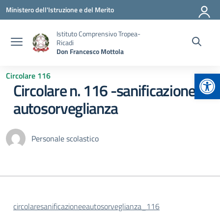
Vai ai contenuti
Vai al menu di navigazione
Vai al footer
Ministero dell'Istruzione e del Merito
Istituto Comprensivo Tropea-
Ricadi
Don Francesco Mottola
Apr
Circolare 116
Circolare n. 116 -sanificazione e
autosorveglianza
Personale scolastico
circolaresanificazioneeautosorveglianza_116