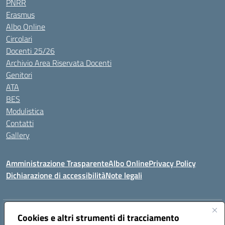
PNRR
Erasmus
Albo Online
Circolari
Docenti 25/26
Archivio Area Riservata Docenti
Genitori
ATA
BES
Modulistica
Contatti
Gallery
Amministrazione Trasparente
Albo Online
Privacy Policy
Dichiarazione di accessibilità
Note legali
Indirizzo:
Via Coniugi Crigna – Cap. 89861 – Tropea (VV)
Cookies e altri strumenti di tracciamento