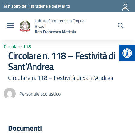
Vai ai contenuti
Vai al menu di navigazione
Vai al footer
Ministero dell'Istruzione e del Merito
Istituto Comprensivo Tropea-
Ricadi
Don Francesco Mottola
Apr
Circolare 118
Circolare n. 118 – Festività di
Sant’Andrea
Circolare n. 118 – Festività di Sant’Andrea
Personale scolastico
Documenti