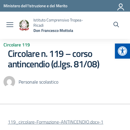
Vai ai contenuti
Vai al menu di navigazione
Vai al footer
Ministero dell'Istruzione e del Merito
Istituto Comprensivo Tropea-
Ricadi
Don Francesco Mottola
Apr
Circolare 119
Circolare n. 119 – corso
antincendio (d.lgs. 81/08)
Personale scolastico
119_circolare-Formazione-ANTINCENDIO.docx-1