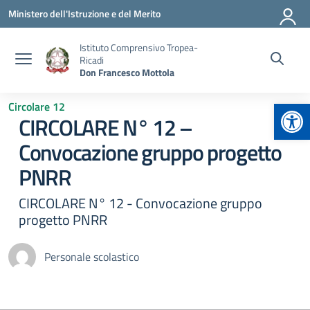
Vai ai contenuti
Vai al menu di navigazione
Vai al footer
Ministero dell'Istruzione e del Merito
Istituto Comprensivo Tropea-
Ricadi
Don Francesco Mottola
Apr
Circolare 12
CIRCOLARE N° 12 –
Convocazione gruppo progetto
PNRR
CIRCOLARE N° 12 - Convocazione gruppo
progetto PNRR
Personale scolastico