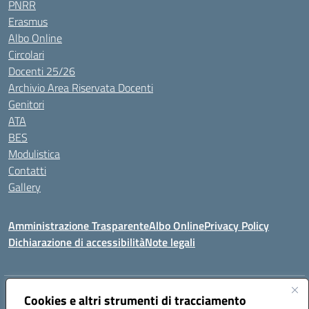
PNRR
Erasmus
Albo Online
Circolari
Docenti 25/26
Archivio Area Riservata Docenti
Genitori
ATA
BES
Modulistica
Contatti
Gallery
Amministrazione Trasparente
Albo Online
Privacy Policy
Dichiarazione di accessibilità
Note legali
Indirizzo:
Via Coniugi Crigna – Cap. 89861 – Tropea (VV)
Cookies e altri strumenti di tracciamento