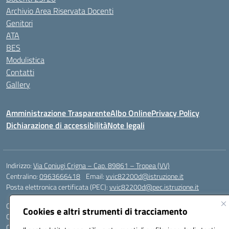
Archivio Area Riservata Docenti
Genitori
ATA
BES
Modulistica
Contatti
Gallery
Amministrazione Trasparente
Albo Online
Privacy Policy
Dichiarazione di accessibilità
Note legali
Indirizzo:
Via Coniugi Crigna – Cap. 89861 – Tropea (VV)
Centralino:
0963666418
Email:
vvic82200d@istruzione.it
Posta elettronica certificata (PEC):
vvic82200d@pec.istruzione.it
Codice fiscale: 96012410799
Cookies e altri strumenti di tracciamento
Codice meccanografico:
VVIC82200D
Codice Indice delle Pubbliche Amministrazioni (IPA): istsc_vvic82200d