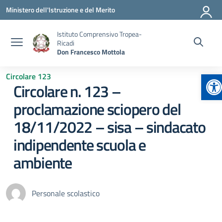
Vai ai contenuti
Vai al menu di navigazione
Vai al footer
Ministero dell'Istruzione e del Merito
Istituto Comprensivo Tropea-
Ricadi
Don Francesco Mottola
Ap
Circolare 123
Circolare n. 123 –
proclamazione sciopero del
18/11/2022 – sisa – sindacato
indipendente scuola e
ambiente
Personale scolastico