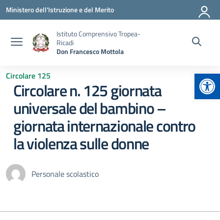
Vai ai contenuti
Vai al menu di navigazione
Vai al footer
Ministero dell'Istruzione e del Merito
Istituto Comprensivo Tropea-
Ricadi
Don Francesco Mottola
Apr
Circolare 125
Circolare n. 125 giornata
universale del bambino –
giornata internazionale contro
la violenza sulle donne
Personale scolastico