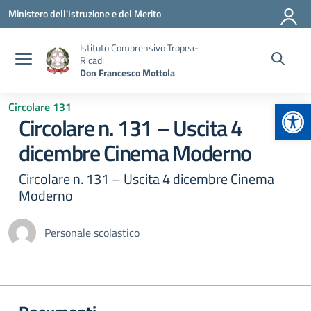
Vai ai contenuti
Vai al menu di navigazione
Vai al footer
Ministero dell'Istruzione e del Merito
Istituto Comprensivo Tropea-
Ricadi
Don Francesco Mottola
Apr
Circolare 131
Circolare n. 131 – Uscita 4
dicembre Cinema Moderno
Circolare n. 131 – Uscita 4 dicembre Cinema
Moderno
Personale scolastico