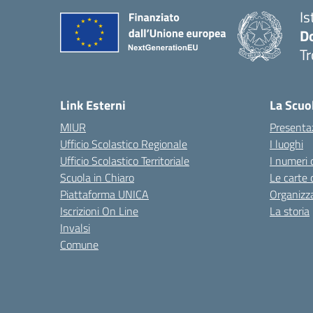
Is
D
Tr
— 
Link Esterni
La Scuo
MIUR
Presenta
Ufficio Scolastico Regionale
I luoghi
Ufficio Scolastico Territoriale
I numeri 
Scuola in Chiaro
Le carte 
Piattaforma UNICA
Organizz
Iscrizioni On Line
La storia
Invalsi
Comune