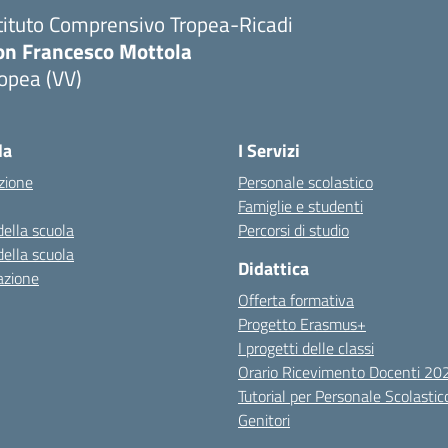
tituto Comprensivo Tropea-Ricadi
on Francesco Mottola
opea (VV)
Visita la pagina iniziale della scuola
la
I Servizi
zione
Personale scolastico
Famiglie e studenti
della scuola
Percorsi di studio
della scuola
Didattica
azione
Offerta formativa
Progetto Erasmus+
I progetti delle classi
Orario Ricevimento Docenti 2
Tutorial per Personale Scolastic
Genitori