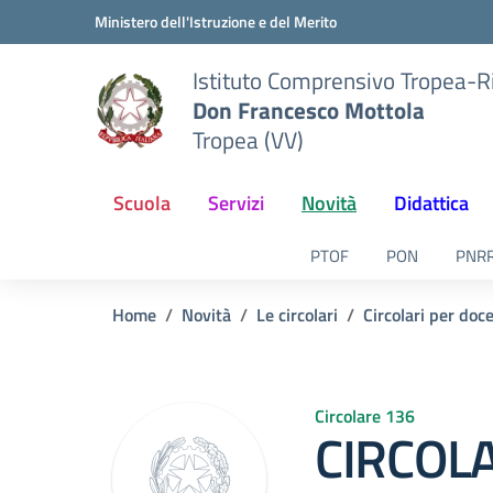
Vai ai contenuti
Vai al menu di navigazione
Vai al footer
Ministero dell'Istruzione e del Merito
Istituto Comprensivo Tropea-R
Don Francesco Mottola
Tropea (VV)
Scuola
Servizi
Novità
Didattica
PTOF
PON
PNR
Home
Novità
Le circolari
Circolari per doc
Circolare 136
CIRCOLA