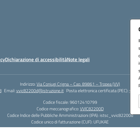
icy
Dichiarazione di accessibilità
Note legali
Indirizzo:
Via Coniugi Crigna – Cap. 89861 – Tropea (VV)
8
Email:
vvic82200d@istruzione.it
Posta elettronica certificata (PEC):
vvic8
Codice fiscale: 96012410799
Codice meccanografico:
VVIC82200D
Codice Indice delle Pubbliche Amministrazioni (IPA): istsc_vvic82200d
Codice unico di fatturazione (CUF): UFUKAE