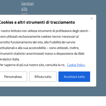
Genitori
ATA
BES
Modulistica
Cookies e altri strumenti di tracciamento
Contatti
Il nostro Istituto non utilizza strumenti di profilazione degli utenti -
Gallery
sono utilizzati esclusivamente cookies tecnici necessari al
corretto funzionamento del sito, alla fruibilità dei servizi
istituzionali e alla sua accessibilità – sono utilizzati, inoltre,
strumenti statistici anonimizzati messi a disposizione da Web
Analytics Italia.
Per saperne di più sul nostro sito, consulta la ns.
Cookie Policy.
2200d@pec.istruzione.it
Personalizza
Rifiuta tutto
Accettare tutto