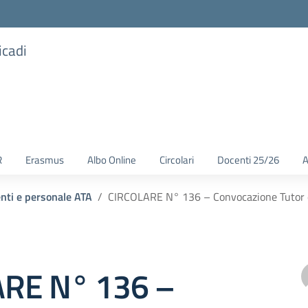
icadi
R
Erasmus
Albo Online
Circolari
Docenti 25/26
A
enti e personale ATA
CIRCOLARE N° 136 – Convocazione Tutor 
RE N° 136 –