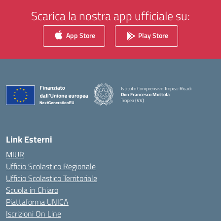
Scarica la nostra app ufficiale su:
App Store
Play Store
Istituto Comprensivo Tropea-Ricadi
Don Francesco Mottola
Tropea (VV)
— Visita la pagina iniziale della scuola
Link Esterni
MIUR
Ufficio Scolastico Regionale
Ufficio Scolastico Territoriale
Scuola in Chiaro
Piattaforma UNICA
Iscrizioni On Line