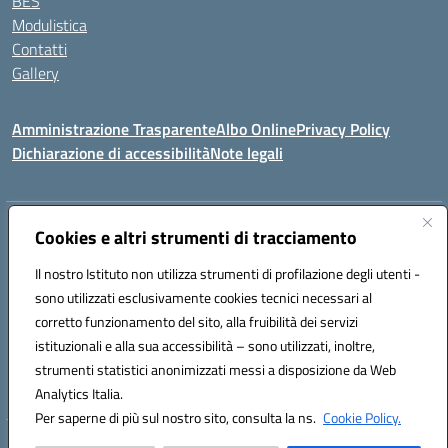
BES
Modulistica
Contatti
Gallery
Amministrazione Trasparente
Albo Online
Privacy Policy
Dichiarazione di accessibilità
Note legali
Indirizzo:
Via Coniugi Crigna – Cap. 89861 – Tropea (VV)
Cookies e altri strumenti di tracciamento
Centralino:
0963666418
Email:
vvic82200d@istruzione.it
Posta elettronica certificata (PEC):
Il nostro Istituto non utilizza strumenti di profilazione degli utenti -
vvic82200d@pec.istruzione.it
sono utilizzati esclusivamente cookies tecnici necessari al
Codice fiscale: 96012410799
corretto funzionamento del sito, alla fruibilità dei servizi
Codice meccanografico:
VVIC82200D
istituzionali e alla sua accessibilità – sono utilizzati, inoltre,
Codice Indice delle Pubbliche Amministrazioni (IPA): istsc_vvic82200d
strumenti statistici anonimizzati messi a disposizione da Web
Codice unico di fatturazione (CUF): UFUKAE
Analytics Italia.
Per saperne di più sul nostro sito, consulta la ns.
Cookie Policy.