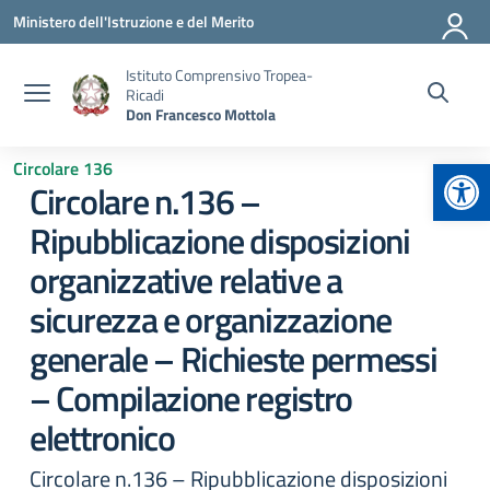
Vai ai contenuti
Vai al menu di navigazione
Vai al footer
Ministero dell'Istruzione e del Merito
Istituto Comprensivo Tropea-
Ricadi
Don Francesco Mottola
Apr
Circolare 136
Circolare n.136 –
Ripubblicazione disposizioni
organizzative relative a
sicurezza e organizzazione
generale – Richieste permessi
– Compilazione registro
elettronico
Circolare n.136 – Ripubblicazione disposizioni