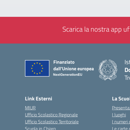
Scarica la nostra app uff
Is
D
Tr
— 
Link Esterni
La Scuo
MIUR
Presenta
Ufficio Scolastico Regionale
I luoghi
Ufficio Scolastico Territoriale
I numeri 
Scuola in Chiaro
Le carte 