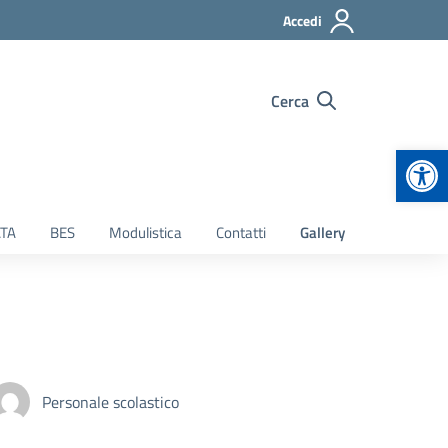
Accedi
Cerca
Apr
TA
BES
Modulistica
Contatti
Gallery
Personale scolastico