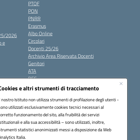
PTOF
PON
PNRR
Erasmus
Albo Online
025/2026
Circolari
o e
Docenti 25/26
Archivio Area Riservata Docenti
Genitori
ATA
BES
Modulistica
Cookies e altri strumenti di tracciamento
Contatti
Il nostro Istituto non utilizza strumenti di profilazione degli utenti -
Gallery
sono utilizzati esclusivamente cookies tecnici necessari al
corretto funzionamento del sito, alla fruibilità dei servizi
istituzionali e alla sua accessibilità – sono utilizzati, inoltre,
strumenti statistici anonimizzati messi a disposizione da Web
Analytics Italia.