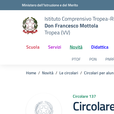
Vai ai contenuti
Vai al menu di navigazione
Vai al footer
Ministero dell'Istruzione e del Merito
Istituto Comprensivo Tropea-R
Don Francesco Mottola
Tropea (VV)
Scuola
Servizi
Novità
Didattica
PTOF
PON
PNR
Home
Novità
Le circolari
Circolari per alun
Circolare 137
Circolar