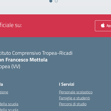
iciale su:
App
tituto Comprensivo Tropea-Ricadi
on Francesco Mottola
opea (VV)
Visita la pagina iniziale della scuola
la
I Servizi
zione
Personale scolastico
Famiglie e studenti
della scuola
Percorsi di studio
della scuola