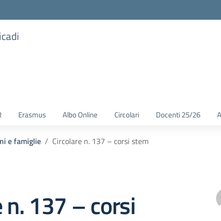
icadi
R
Erasmus
Albo Online
Circolari
Docenti 25/26
A
ni e famiglie
Circolare n. 137 – corsi stem
e n. 137 – corsi