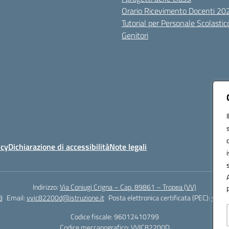
Orario Ricevimento Docenti 2
Tutorial per Personale Scolastic
Genitori
icy
Dichiarazione di accessibilità
Note legali
Indirizzo:
Via Coniugi Crigna – Cap. 89861 – Tropea (VV)
8
Email:
vvic82200d@istruzione.it
Posta elettronica certificata (PEC):
vvic8
Codice fiscale: 96012410799
Codice meccanografico:
VVIC82200D