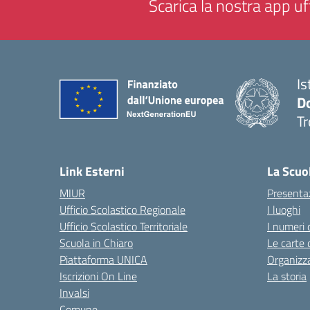
Scarica la nostra app uff
Is
D
Tr
— 
Link Esterni
La Scuo
MIUR
Presenta
Ufficio Scolastico Regionale
I luoghi
Ufficio Scolastico Territoriale
I numeri 
Scuola in Chiaro
Le carte 
Piattaforma UNICA
Organizz
Iscrizioni On Line
La storia
Invalsi
Comune