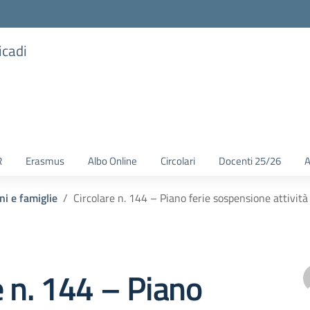
icadi
R
Erasmus
Albo Online
Circolari
Docenti 25/26
A
ni e famiglie
Circolare n. 144 – Piano ferie sospensione attività
e n. 144 – Piano