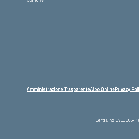
Amministrazione Trasparente
Albo Online
Privacy Pol
Centralino:
096366641