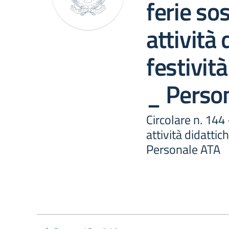
ferie so
attività 
festivit
_ Perso
Circolare n. 144
attività didattic
Personale ATA