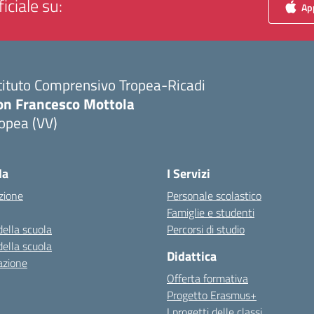
iciale su:
App
tituto Comprensivo Tropea-Ricadi
on Francesco Mottola
opea (VV)
Visita la pagina iniziale della scuola
la
I Servizi
zione
Personale scolastico
Famiglie e studenti
della scuola
Percorsi di studio
della scuola
Didattica
azione
Offerta formativa
Progetto Erasmus+
I progetti delle classi