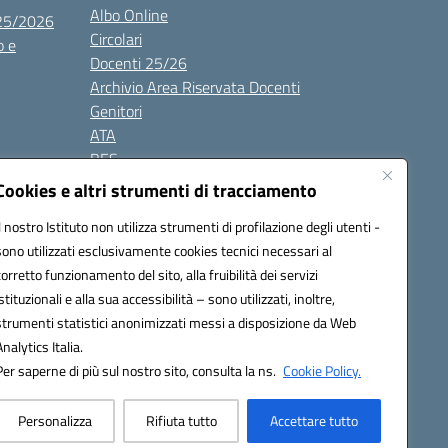
Albo Online
025/2026
Circolari
o e
Docenti 25/26
Archivio Area Riservata Docenti
Genitori
ATA
BES
Modulistica
Cookies e altri strumenti di tracciamento
Contatti
Il nostro Istituto non utilizza strumenti di profilazione degli utenti -
Gallery
sono utilizzati esclusivamente cookies tecnici necessari al
corretto funzionamento del sito, alla fruibilità dei servizi
istituzionali e alla sua accessibilità – sono utilizzati, inoltre,
strumenti statistici anonimizzati messi a disposizione da Web
Analytics Italia.
Per saperne di più sul nostro sito, consulta la ns.
Cookie Policy.
2200d@pec.istruzione.it
Personalizza
Rifiuta tutto
Accettare tutto