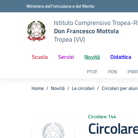
Vai ai contenuti
Vai al menu di navigazione
Vai al footer
Ministero dell'Istruzione e del Merito
Istituto Comprensivo Tropea-R
Don Francesco Mottola
Tropea (VV)
Scuola
Servizi
Novità
Didattica
PTOF
PON
PNR
Home
Novità
Le circolari
Circolari per alun
Circolare 144
Circolar