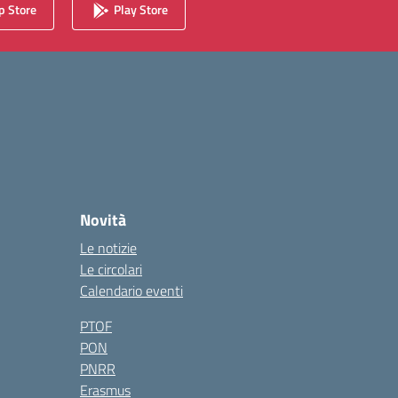
 Store
Play Store
Novità
Le notizie
Le circolari
Calendario eventi
PTOF
PON
PNRR
Erasmus