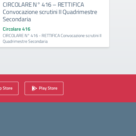
CIRCOLARE N° 416 – RETTIFICA
CIRC.
Convocazione scrutini II Quadrimestre
cont
Secondaria
Circo
Circ. n
Circolare 416
paritar
CIRCOLARE N° 416 - RETTIFICA Convocazione scrutini II
Quadrimestre Secondaria
 Store
Play Store