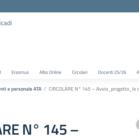
icadi
R
Erasmus
Albo Online
Circolari
Docenti 25/26
A
enti e personale ATA
CIRCOLARE N° 145 – Avvio_progetto_le 
RE N° 145 –