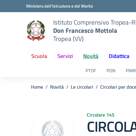
Vai ai contenuti
Vai al menu di navigazione
Vai al footer
Ministero dell'Istruzione e del Merito
Istituto Comprensivo Tropea-R
Don Francesco Mottola
Tropea (VV)
Scuola
Servizi
Novità
Didattica
PTOF
PON
PNR
Home
Novità
Le circolari
Circolari per doc
Circolare 145
CIRCOLA