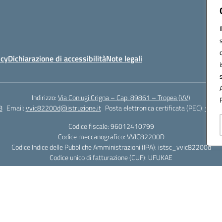
icy
Dichiarazione di accessibilità
Note legali
Indirizzo:
Via Coniugi Crigna – Cap. 89861 – Tropea (VV)
8
Email:
vvic82200d@istruzione.it
Posta elettronica certificata (PEC):
vvic8
Codice fiscale: 96012410799
Codice meccanografico:
VVIC82200D
Codice Indice delle Pubbliche Amministrazioni (IPA): istsc_vvic82200d
Codice unico di fatturazione (CUF): UFUKAE
Hosting & Powered by 3D Solution S.r.l.
Concept & Design by Designers Italia