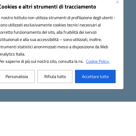
Modulistica
Cookies e altri strumenti di tracciamento
Contatti
Il nostro Istituto non utilizza strumenti di profilazione degli utenti -
Gallery
sono utilizzati esclusivamente cookies tecnici necessari al
corretto funzionamento del sito, alla fruibilità dei servizi
istituzionali e alla sua accessibilità – sono utilizzati, inoltre,
strumenti statistici anonimizzati messi a disposizione da Web
Analytics Italia.
Per saperne di più sul nostro sito, consulta la ns.
Cookie Policy.
2200d@pec.istruzione.it
Personalizza
Rifiuta tutto
Accettare tutto