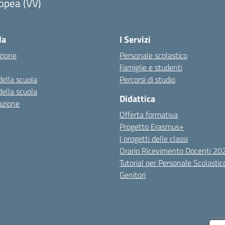
opea (VV)
Visita la pagina iniziale della scuola
la
I Servizi
zione
Personale scolastico
Famiglie e studenti
della scuola
Percorsi di studio
della scuola
Didattica
azione
Offerta formativa
Progetto Erasmus+
I progetti delle classi
Orario Ricevimento Docenti 2
Tutorial per Personale Scolastic
Genitori