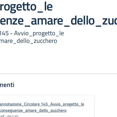
rogetto_le
enze_amare_dello_zu
45 - Avvio_progetto_le
mare_dello_zucchero
menti
annotazione_Circolare 145_Avvio_progetto_le
conseguenze_amare_dello_zucchero
pdf - 641 kb