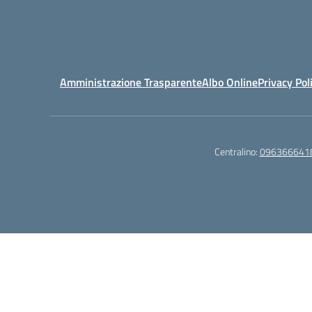
Amministrazione Trasparente
Albo Online
Privacy Pol
Centralino:
096366641