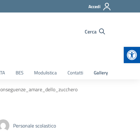
Accedi
Cerca
Apr
TA
BES
Modulistica
Contatti
Gallery
conseguenze_amare_dello_zucchero
Personale scolastico