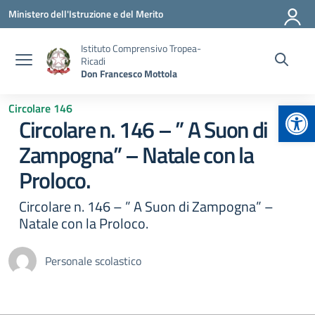
Vai ai contenuti
Vai al menu di navigazione
Vai al footer
Ministero dell'Istruzione e del Merito
Istituto Comprensivo Tropea-
Ricadi
Don Francesco Mottola
Apr
Circolare 146
Circolare n. 146 – ” A Suon di
Zampogna” – Natale con la
Proloco.
Circolare n. 146 – ” A Suon di Zampogna” –
Natale con la Proloco.
Personale scolastico